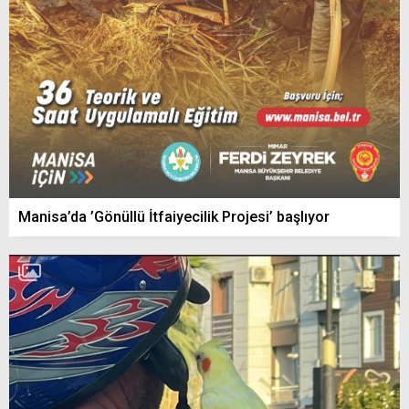
Manisa’da ’Gönüllü İtfaiyecilik Projesi’ başlıyor