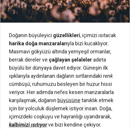
Doğanın büyüleyici
güzellikleri
, içimizi ısıtacak
harika doğa manzaraları
yla bizi kucaklıyor.
Masmavi gökyüzü altında yemyeşil ormanlar,
berrak dereler ve
çağlayan şelaleler
adeta
büyülü bir dünyaya davet ediyor. Güneşin ilk
ışıklarıyla aydınlanan dağların sırtlarındaki
renk
cümbüşü
, ruhumuzu besleyen bir huzur hissi
veriyor. Her adımda nefes kesen manzaralarla
karşılaşmak, doğanın
büyüsüne
tanıklık etmek
için bir yolculuk düşlemek istiyor insan. Doğa,
içimizdeki coşkuyu ve hayranlığı uyandırarak,
kalbimizi ısıtıyor
ve bizi kendine çekiyor.