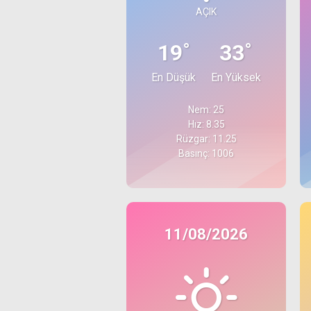
AÇIK
°
°
19
33
En Düşük
En Yüksek
Nem: 25
Hız: 8.35
Rüzgar: 11.25
Basınç: 1006
11/08/2026