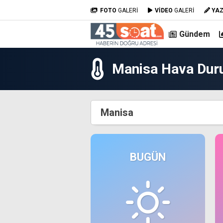
FOTO
GALERİ
VİDEO
GALERİ
YA
Gündem
Manisa Hava Du
Manisa
BUGÜN