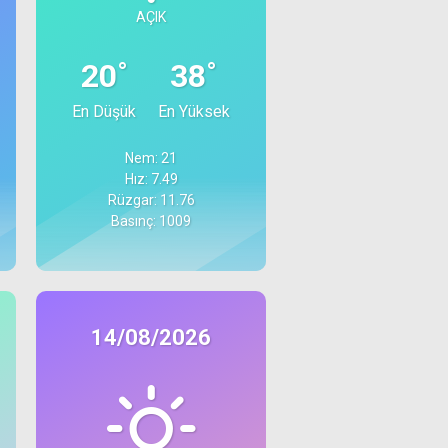
AÇIK
°
°
20
38
En Düşük
En Yüksek
Nem: 21
Hız: 7.49
Rüzgar: 11.76
Basınç: 1009
14/08/2026