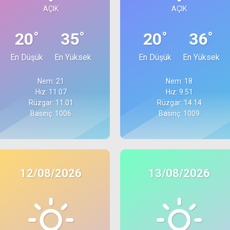
AÇIK
AÇIK
°
°
°
°
20
35
20
36
En Düşük
En Yüksek
En Düşük
En Yüksek
Nem: 21
Nem: 18
Hız: 11.07
Hız: 9.51
Rüzgar: 11.01
Rüzgar: 14.14
Basınç: 1006
Basınç: 1009
12/08/2026
13/08/2026