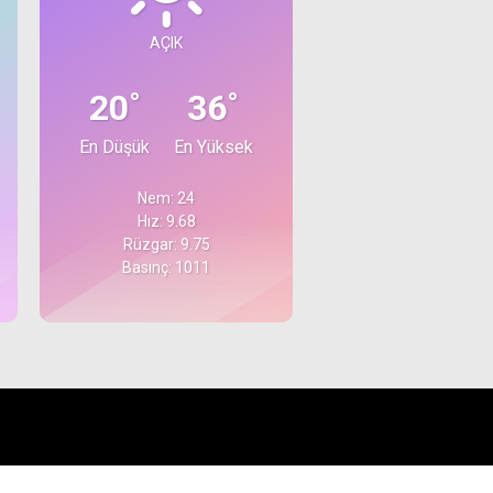
AÇIK
°
°
20
36
En Düşük
En Yüksek
Nem: 24
Hız: 9.68
Rüzgar: 9.75
Basınç: 1011