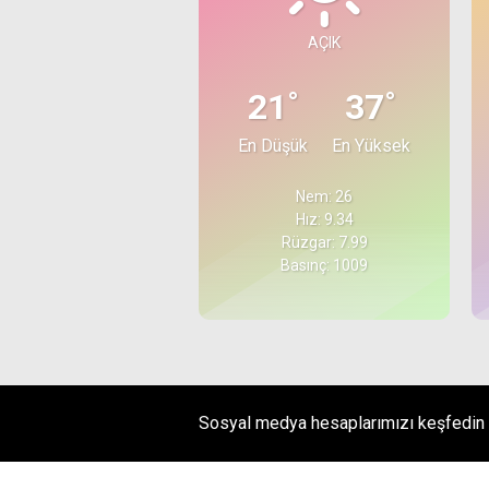
AÇIK
°
°
21
37
En Düşük
En Yüksek
Nem: 26
Hız: 9.34
Rüzgar: 7.99
Basınç: 1009
Sosyal medya hesaplarımızı keşfedin