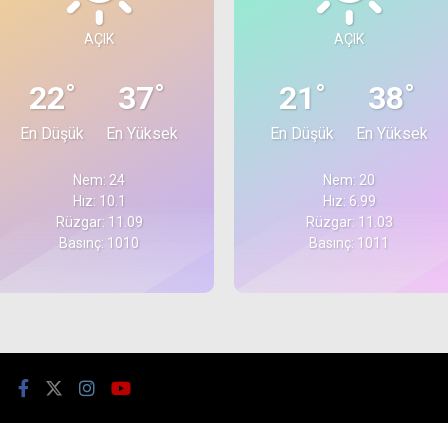
AÇIK
AÇIK
°
°
°
°
22
37
21
38
En Düşük
En Yüksek
En Düşük
En Yüksek
Nem: 24
Nem: 20
Hız: 10.1
Hız: 6.99
Rüzgar: 11.09
Rüzgar: 11.03
Basınç: 1010
Basınç: 1011