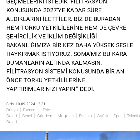
GEÇMELERİNİ İSTEDİK. FİLİTRASYON
KONUSUNDA 2027’YE KADAR SÜRE
ALDIKLARINI İLETTİLER. BİZ DE BURADAN
HEM TORKU YETKİLİLERİNE HEM DE ÇEVRE
ŞEHİRCİLİK VE İKLİM DEĞİŞİKLİĞİ
BAKANLIĞIMIZA BİR KEZ DAHA YÜKSEK SESLE
HAYKIRMAK İSTİYORUZ. SOMA’MIZ BU KARA
DUMANLARIN ALTINDA KALMASIN.
FİLİTRASYON SİSTEMİ KONUSUNDA BİR AN
ÖNCE TORKU YETKİLİLERİNE
YAPTIRIMLARINIZI YAPIN.” DEDİ.
Giriş: 10-09-2024 12:31
Dünya
Ekonomi
Foto
Galeri
Genel
Gündem
Magazin
Politika
Sağlık
Spor
Teknoloj
Galeri