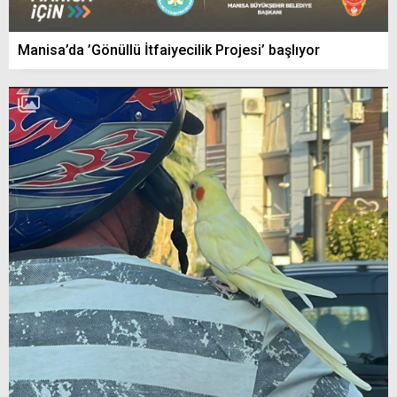
Manisa’da ’Gönüllü İtfaiyecilik Projesi’ başlıyor