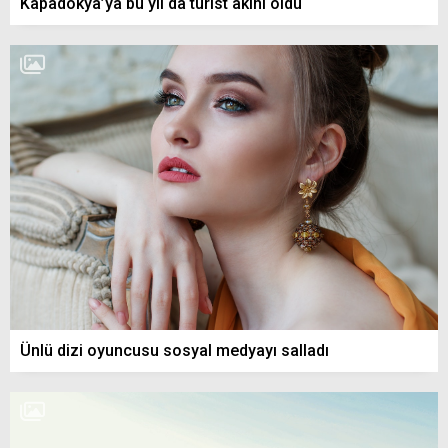
Kapadokya’ya bu yıl da turist akını oldu
Ünlü dizi oyuncusu sosyal medyayı salladı