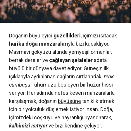
Doğanın büyüleyici
güzellikleri
, içimizi ısıtacak
harika doğa manzaraları
yla bizi kucaklıyor.
Masmavi gökyüzü altında yemyeşil ormanlar,
berrak dereler ve
çağlayan şelaleler
adeta
büyülü bir dünyaya davet ediyor. Güneşin ilk
ışıklarıyla aydınlanan dağların sırtlarındaki
renk
cümbüşü
, ruhumuzu besleyen bir huzur hissi
veriyor. Her adımda nefes kesen manzaralarla
karşılaşmak, doğanın
büyüsüne
tanıklık etmek
için bir yolculuk düşlemek istiyor insan. Doğa,
içimizdeki coşkuyu ve hayranlığı uyandırarak,
kalbimizi ısıtıyor
ve bizi kendine çekiyor.