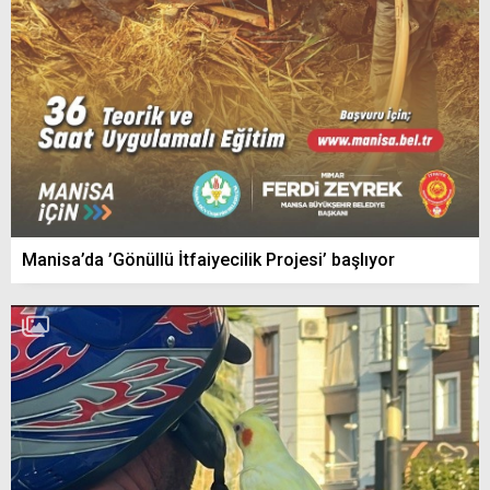
Manisa’da ’Gönüllü İtfaiyecilik Projesi’ başlıyor