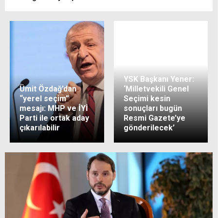
YSK Başkanı Yener:
Ümit Özdağ’dan
‘Milletvekili Genel
“yerel seçim”
Seçimi kesin
mesajı: MHP ve İYİ
sonuçları bugün
Parti ile ortak aday
Resmi Gazete’ye
çıkarılabilir
gönderilecek’