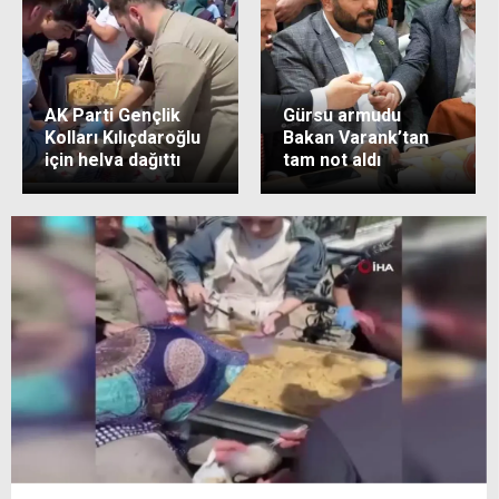
AK Parti Gençlik
Gürsu armudu
Kolları Kılıçdaroğlu
Bakan Varank’tan
için helva dağıttı
tam not aldı