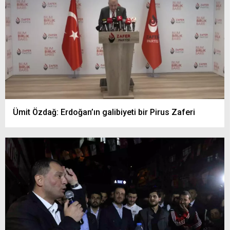
Ümit Özdağ: Erdoğan’ın galibiyeti bir Pirus Zaferi