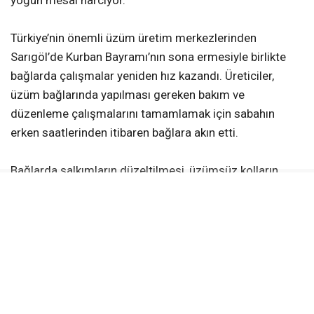
Türkiye’nin önemli üzüm üretim merkezlerinden
Sarıgöl’de Kurban Bayramı’nın sona ermesiyle birlikte
bağlarda çalışmalar yeniden hız kazandı. Üreticiler,
üzüm bağlarında yapılması gereken bakım ve
düzenleme çalışmalarını tamamlamak için sabahın
erken saatlerinden itibaren bağlara akın etti.
Bağlarda salkımların düzeltilmesi, üzümsüz kolların
alınması ve kol aralama gibi işlemler titizlikle
sürdürülürken, üreticiler kaliteli ürün elde etmek için
yoğun mesai harcıyor. Çalışmaların büyük bölümü aile
bireylerinin desteğiyle gerçekleştiriliyor.
Üreticilerden Hülya Akkaya, bağların çiçek dönemini
geride bıraktığını belirterek, “Araya Kurban Bayramı girdi.