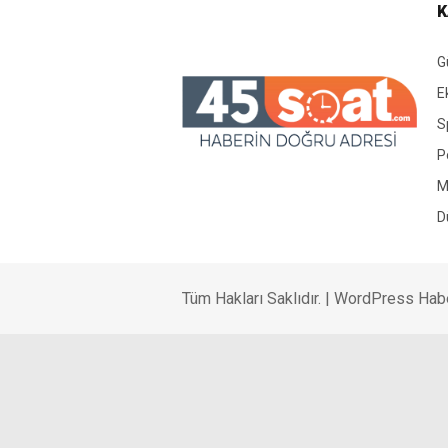
K
G
E
S
P
M
D
Tüm Hakları Saklıdır. |
WordPress Hab