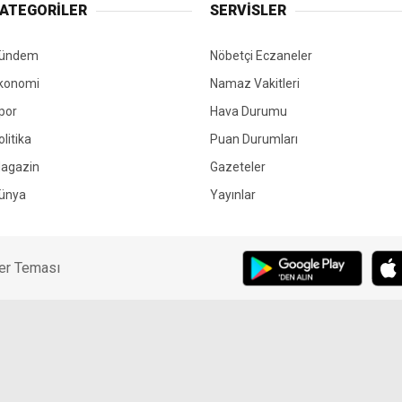
ATEGORİLER
SERVİSLER
ündem
Nöbetçi Eczaneler
konomi
Namaz Vakitleri
por
Hava Durumu
olitika
Puan Durumları
agazin
Gazeteler
ünya
Yayınlar
er Teması