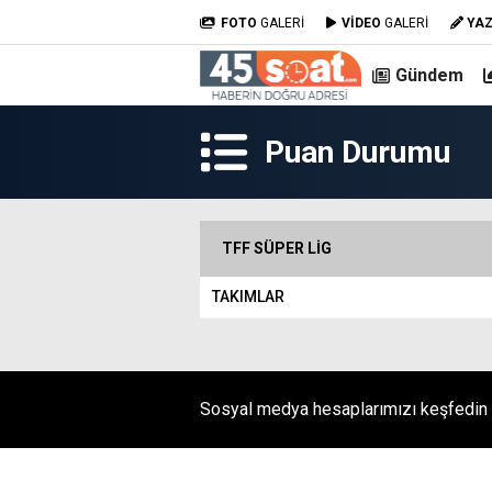
FOTO
GALERİ
VİDEO
GALERİ
YA
Gündem
Puan Durumu
TFF SÜPER LIG
TAKIMLAR
Sosyal medya hesaplarımızı keşfedin