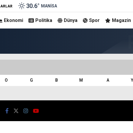
30.6
°
MANISA
ZARLAR
Ekonomi
Politika
Dünya
Spor
Magazin
O
G
B
M
A