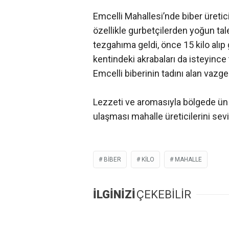
Emcelli Mahallesi’nde biber üretic
özellikle gurbetçilerden yoğun tal
tezgahıma geldi, önce 15 kilo alı
kentindeki akrabaları da isteyince
Emcelli biberinin tadını alan vazge
Lezzeti ve aromasıyla bölgede ün 
ulaşması mahalle üreticilerini sevi
BIBER
KILO
MAHALLE
İLGİNİZİ
ÇEKEBİLİR