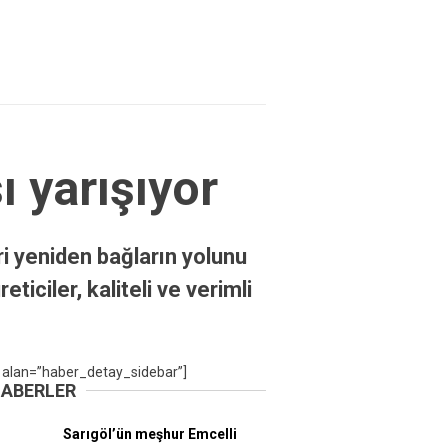
ı yarışıyor
i yeniden bağların yolunu
iciler, kaliteli ve verimli
 alan=”haber_detay_sidebar”]
HABERLER
Sarıgöl’ün meşhur Emcelli