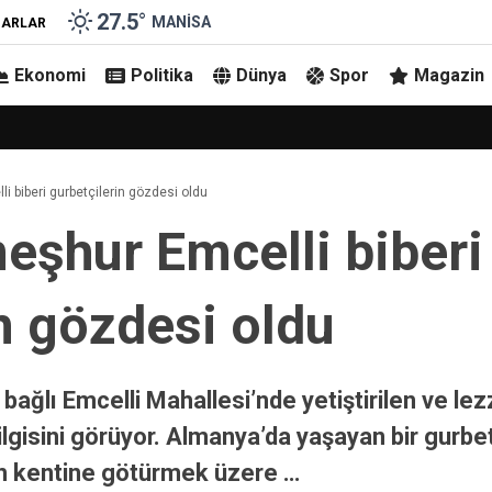
27.5
°
MANISA
ZARLAR
Ekonomi
Politika
Dünya
Spor
Magazin
i biberi gurbetçilerin gözdesi oldu
eşhur Emcelli biberi
n gözdesi oldu
 bağlı Emcelli Mahallesi’nde yetiştirilen ve le
 ilgisini görüyor. Almanya’da yaşayan bir gurbe
ih kentine götürmek üzere …