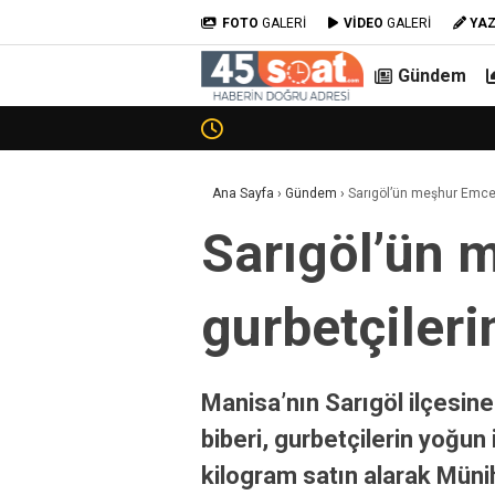
FOTO
GALERİ
VİDEO
GALERİ
YA
Gündem
Ana Sayfa
›
Gündem
›
Sarıgöl’ün meşhur Emcell
Sarıgöl’ün m
gurbetçileri
Manisa’nın Sarıgöl ilçesine
biberi, gurbetçilerin yoğun
kilogram satın alarak Mün