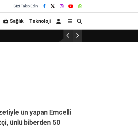
Bizi Takip Edin
Sağlık
Teknoloji
zzetiyle ün yapan Emcelli
tçi, ünlü biberden 50