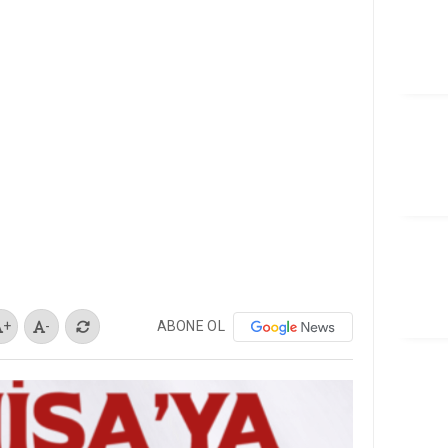
ABONE OL
+
-