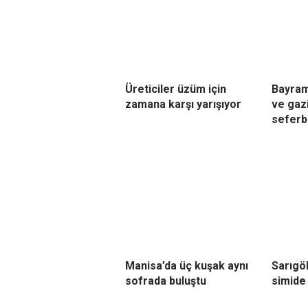
Üreticiler üzüm için
Bayramd
zamana karşı yarışıyor
ve gaz
seferbe
Manisa’da üç kuşak aynı
Sarıgö
sofrada buluştu
simide 