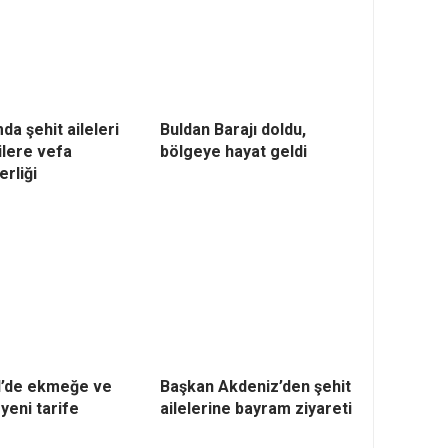
a şehit aileleri
Buldan Barajı doldu,
ilere vefa
bölgeye hayat geldi
rliği
l’de ekmeğe ve
Başkan Akdeniz’den şehit
yeni tarife
ailelerine bayram ziyareti