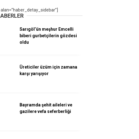
 alan=”haber_detay_sidebar”]
HABERLER
Sarıgöl’ün meşhur Emcelli
biberi gurbetçilerin gözdesi
oldu
Üreticiler üzüm için zamana
karşı yarışıyor
Bayramda şehit aileleri ve
gazilere vefa seferberliği