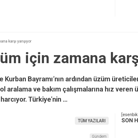
ana karşı yarışıyor
züm için zamana karş
de Kurban Bayramı’nın ardından üzüm üreticiler
l aralama ve bakım çalışmalarına hız veren üret
harcıyor. Türkiye’nin …
[esenbik
SON 
TÜM YAZILARI
Gündem