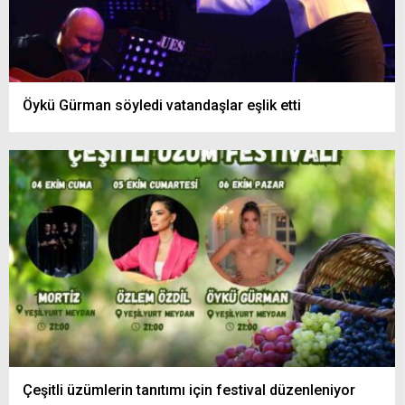
Öykü Gürman söyledi vatandaşlar eşlik etti
Çeşitli üzümlerin tanıtımı için festival düzenleniyor