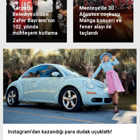
Turgutlu
Menteşe’de 30
Belediyesinden
Ağustos coşkusu
Zafer Bayramı’nın
Manga konseri ve
102. yılında
fener alayı ile
muhteşem kutlama
taçlandı
Instagram’dan kazandığı para dudak uçuklattı!