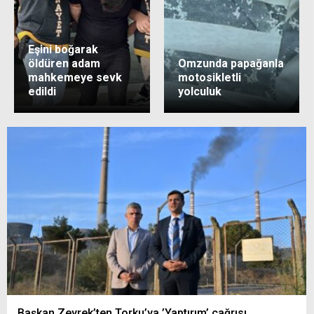
Eşini boğarak
öldüren adam
Omzunda papağanla
mahkemeye sevk
motosikletli
edildi
yolculuk
Başkan Zeyrek’ten Torku’ya ’Yaptırım’ çağrısı