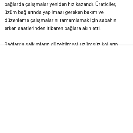
bağlarda çalışmalar yeniden hız kazandı. Üreticiler,
üzüm bağlarında yapılması gereken bakım ve
düzenleme çalışmalarını tamamlamak için sabahın
erken saatlerinden itibaren bağlara akın etti.
Bağlarda salkımların düzeltilmesi, üzümsüz kolların
alınması ve kol aralama gibi işlemler titizlikle
sürdürülürken, üreticiler kaliteli ürün elde etmek için
yoğun mesai harcıyor. Çalışmaların büyük bölümü aile
bireylerinin desteğiyle gerçekleştiriliyor.
Üreticilerden Hülya Akkaya, bağların çiçek dönemini
geride bıraktığını belirterek, “Araya Kurban Bayramı girdi.
Bayramın ardından yeniden bağlarımızdaki çalışmalara
başladık. Üzümlerimizi satana kadar bağlarımızdaki
bakım ve düzenleme çalışmalarımız aralıksız devam
edecek” dedi.