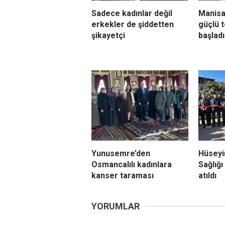
Sadece kadınlar değil
Manisa
erkekler de şiddetten
güçlü t
şikayetçi
başladı
Yunusemre’den
Hüseyi
Osmancalılı kadınlara
Sağlığ
kanser taraması
atıldı
YORUMLAR