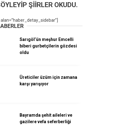
ÖYLEYİP ŞİİRLER OKUDU.
 alan=”haber_detay_sidebar”]
HABERLER
Sarıgöl’ün meşhur Emcelli
biberi gurbetçilerin gözdesi
oldu
Üreticiler üzüm için zamana
karşı yarışıyor
Bayramda şehit aileleri ve
gazilere vefa seferberliği