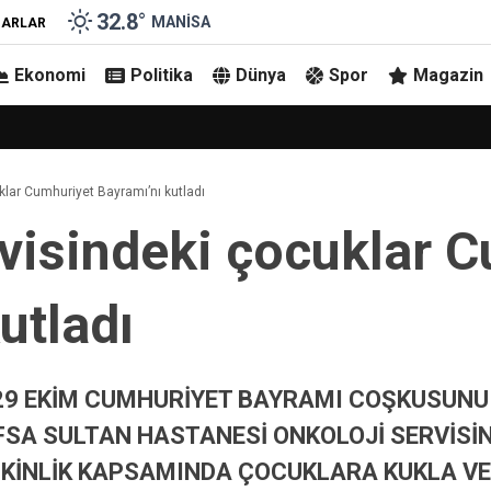
32.8
°
MANISA
ZARLAR
Ekonomi
Politika
Dünya
Spor
Magazin
klar Cumhuriyet Bayramı’nı kutladı
rvisindeki çocuklar 
utladı
 29 EKİM CUMHURİYET BAYRAMI COŞKUSUNU
FSA SULTAN HASTANESİ ONKOLOJİ SERVİSİ
TKİNLİK KAPSAMINDA ÇOCUKLARA KUKLA VE