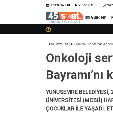
FOTO
GALERİ
VİDEO
GALERİ
YA
Gündem
Ana Sayfa
›
Sağlık
›
Onkoloji servisindeki çocu
Onkoloji se
Bayramı’nı k
YUNUSEMRE BELEDİYESİ,
ÜNİVERSİTESİ (MCBÜ) HA
ÇOCUKLAR İLE YAŞADI. E