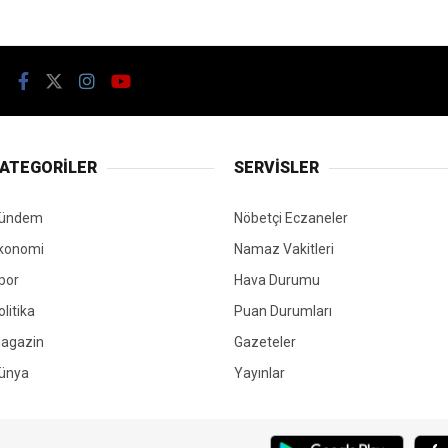
ATEGORİLER
SERVİSLER
ündem
Nöbetçi Eczaneler
konomi
Namaz Vakitleri
por
Hava Durumu
olitika
Puan Durumları
agazin
Gazeteler
ünya
Yayınlar