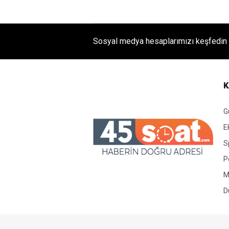
Sosyal medya hesaplarımızı keşfedin
K
G
E
S
P
M
D