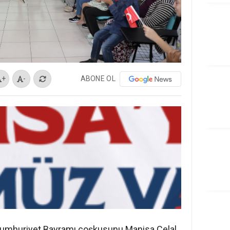
ABONE OL
+
-
Cumhuriyet Bayramı coşkusunu Manisa Celal