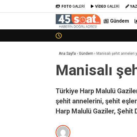
FOTO
GALERİ
VİDEO
GALERİ
YA
Gündem
Ana Sayfa
›
Gündem
›
Manisalı şehit anneleri 
Manisalı şeh
Türkiye Harp Malulü Gazile
şehit annelerini, şehit eşle
Harp Malulü Gaziler, Şehit 