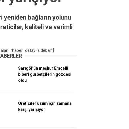
i yeniden bağların yolunu
iciler, kaliteli ve verimli
 alan=”haber_detay_sidebar”]
HABERLER
Sarıgöl’ün meşhur Emcelli
biberi gurbetçilerin gözdesi
oldu
Üreticiler üzüm için zamana
karşı yarışıyor