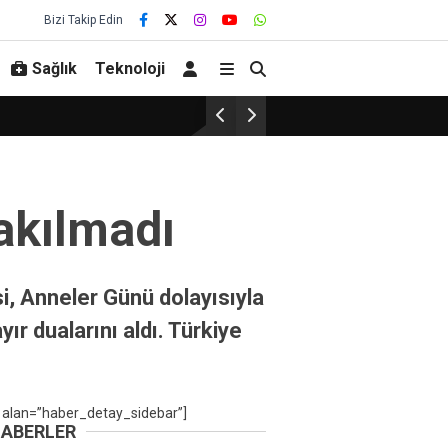
Bizi Takip Edin
Sağlık
Teknoloji
rakılmadı
i, Anneler Günü dolayısıyla
yır dualarını aldı. Türkiye
 alan=”haber_detay_sidebar”]
HABERLER