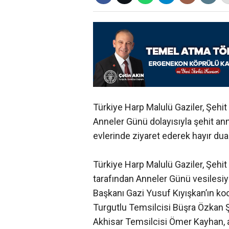
Türkiye Harp Malulü Gaziler, Şehit
Anneler Günü dolayısıyla şehit annel
evlerinde ziyaret ederek hayır duala
Türkiye Harp Malulü Gaziler, Şehi
tarafından Anneler Günü vesilesiyl
Başkanı Gazi Yusuf Kıyışkan’ın ko
Turgutlu Temsilcisi Büşra Özkan Ş
Akhisar Temsilcisi Ömer Kayhan, a