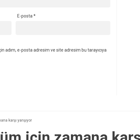
E-posta
*
in adım, e-posta adresim ve site adresim bu tarayıcıya
ana karşı yarışıyor
züm için zamana karş