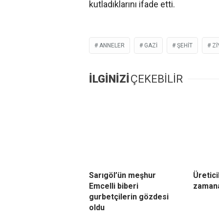
kutladıklarını ifade etti.
ANNELER
GAZI
ŞEHIT
ZI
İLGİNİZİ
ÇEKEBİLİR
Sarıgöl’ün meşhur
Üretici
Emcelli biberi
zamana
gurbetçilerin gözdesi
oldu