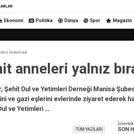
ZARLAR
Ekonomi
Politika
Dünya
Spor
Magazin
yalnız bırakılmadı
it anneleri yalnız bı
r, Şehit Dul ve Yetimleri Derneği Manisa Şubes
rini ve gazi eşlerini evlerinde ziyaret ederek ha
Dul ve Yetimleri …
[esenbik
SON 
TÜM YAZILARI