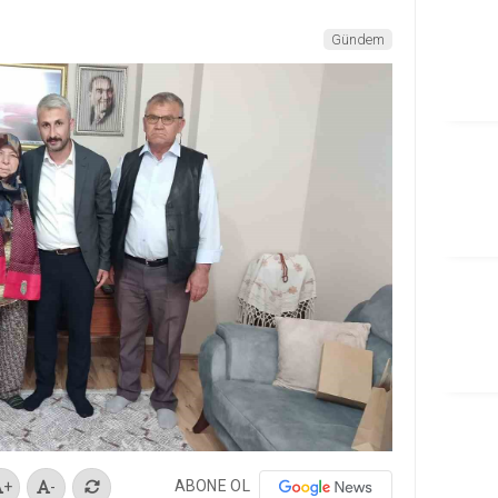
Gündem
ABONE OL
+
-