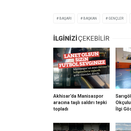
BAŞARI
BAŞKAN
GENÇLER
İLGİNİZİ
ÇEKEBİLİR
Akhisar’da Manisaspor
Sarıgö
aracına taşlı saldırı tepki
Okçulu
topladı
İlgi Gö