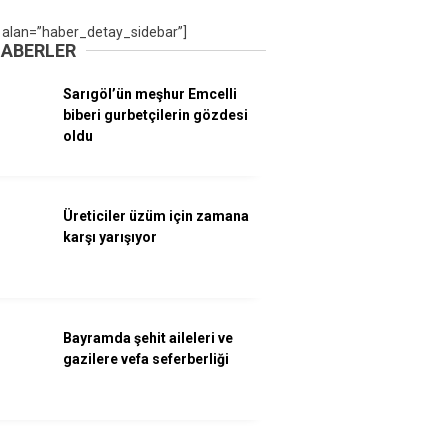
 alan=”haber_detay_sidebar”]
HABERLER
Sarıgöl’ün meşhur Emcelli
biberi gurbetçilerin gözdesi
oldu
Üreticiler üzüm için zamana
karşı yarışıyor
Bayramda şehit aileleri ve
gazilere vefa seferberliği