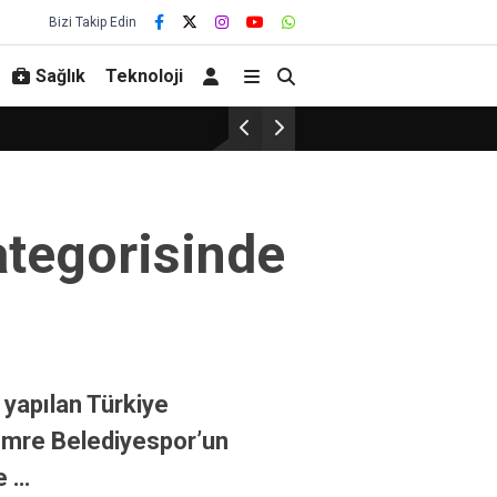
Bizi Takip Edin
Sağlık
Teknoloji
ategorisinde
 yapılan Türkiye
emre Belediyespor’un
e …