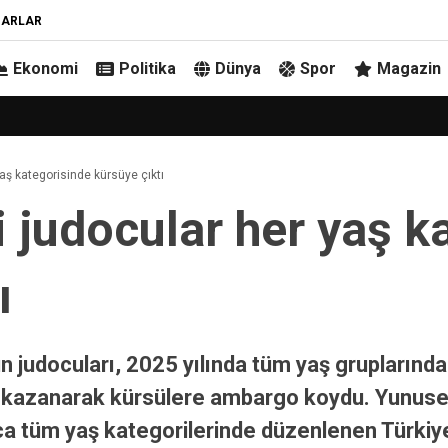
ZARLAR
Ekonomi
Politika
Dünya
Spor
Magazin
aş kategorisinde kürsüye çıktı
 judocular her yaş k
ı
judocuları, 2025 yılında tüm yaş gruplarında
 kazanarak kürsülere ambargo koydu. Yunus
nca tüm yaş kategorilerinde düzenlenen Türkiy