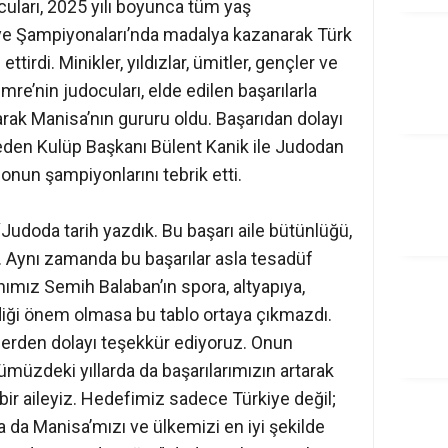
ları, 2025 yılı boyunca tüm yaş
ye Şampiyonaları’nda madalya kazanarak Türk
irdi. Minikler, yıldızlar, ümitler, gençler ve
e’nin judocuları, elde edilen başarılarla
arak Manisa’nın gururu oldu. Başarıdan dolayı
 eden Kulüp Başkanı Bülent Kanik ile Judodan
nun şampiyonlarını tebrik etti.
Judoda tarih yazdık. Bu başarı aile bütünlüğü,
r. Aynı zamanda bu başarılar asla tesadüf
mız Semih Balaban’ın spora, altyapıya,
diği önem olmasa bu tablo ortaya çıkmazdı.
lerden dolayı teşekkür ediyoruz. Onun
nümüzdeki yıllarda da başarılarımızın artarak
ir aileyiz. Hedefimiz sadece Türkiye değil;
da Manisa’mızı ve ülkemizi en iyi şekilde