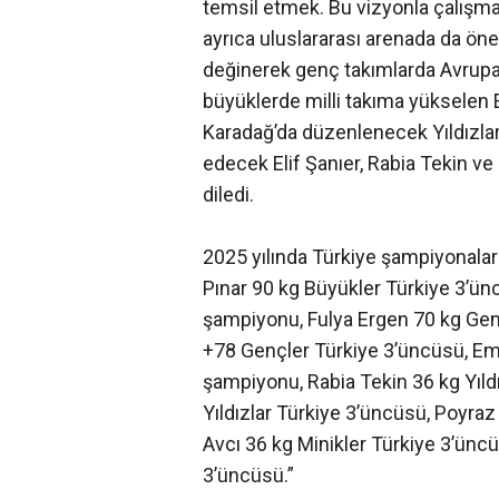
temsil etmek. Bu vizyonla çalışm
ayrıca uluslararası arenada da öne
değinerek genç takımlarda Avrupa i
büyüklerde milli takıma yükselen E
Karadağ’da düzenlenecek Yıldızl
edecek Elif Şanıer, Rabia Tekin ve 
diledi.
2025 yılında Türkiye şampiyonala
Pınar 90 kg Büyükler Türkiye 3’ün
şampiyonu, Fulya Ergen 70 kg Gen
+78 Gençler Türkiye 3’üncüsü, Em
şampiyonu, Rabia Tekin 36 kg Yıldı
Yıldızlar Türkiye 3’üncüsü, Poyraz
Avcı 36 kg Minikler Türkiye 3’üncü
3’üncüsü.”