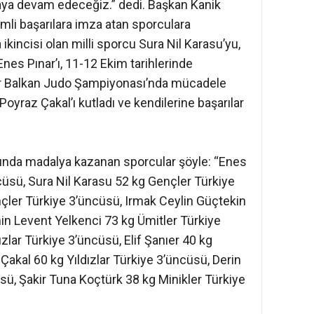
aya devam edeceğiz.” dedi. Başkan Kanik
mli başarılara imza atan sporculara
kincisi olan milli sporcu Sura Nil Karasu’yu,
nes Pınar’ı, 11-12 Ekim tarihlerinde
ar Balkan Judo Şampiyonası’nda mücadele
Poyraz Çakal’ı kutladı ve kendilerine başarılar
rında madalya kazanan sporcular şöyle: “Enes
cüsü, Sura Nil Karasu 52 kg Gençler Türkiye
çler Türkiye 3’üncüsü, Irmak Ceylin Güçtekin
in Levent Yelkenci 73 kg Ümitler Türkiye
zlar Türkiye 3’üncüsü, Elif Şanıer 40 kg
 Çakal 60 kg Yıldızlar Türkiye 3’üncüsü, Derin
sü, Şakir Tuna Koçtürk 38 kg Minikler Türkiye