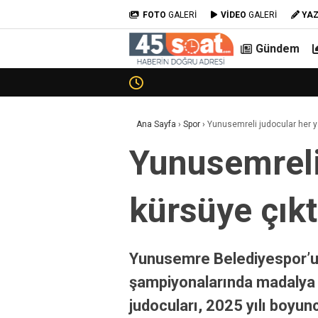
FOTO
GALERİ
VİDEO
GALERİ
YA
Gündem
Ana Sayfa
›
Spor
›
Yunusemreli judocular her y
Yunusemreli
kürsüye çıkt
Yunusemre Belediyespor’un 
şampiyonalarında madalya
judocuları, 2025 yılı boyu