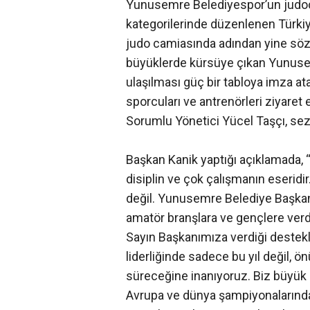
Yunusemre Belediyespor’un judocu
kategorilerinde düzenlenen Türki
judo camiasında adından yine söz ett
büyüklerde kürsüye çıkan Yunusemr
ulaşılması güç bir tabloya imza at
sporcuları ve antrenörleri ziyaret
Sorumlu Yönetici Yücel Taşçı, sezo
Başkan Kanik yaptığı açıklamada, “
disiplin ve çok çalışmanın eseridi
değil. Yunusemre Belediye Başkanı
amatör branşlara ve gençlere ver
Sayın Başkanımıza verdiği destek
liderliğinde sadece bu yıl değil, ö
süreceğine inanıyoruz. Biz büyük b
Avrupa ve dünya şampiyonalarında 