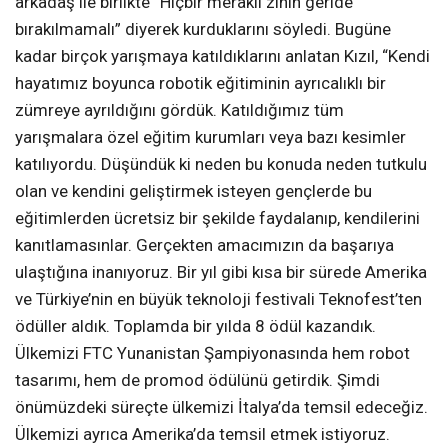
arkadaş ile birlikte “Hiçbir meraklı zihin geride
bırakılmamalı” diyerek kurduklarını söyledi. Bugüne
kadar birçok yarışmaya katıldıklarını anlatan Kızıl, “Kendi
hayatımız boyunca robotik eğitiminin ayrıcalıklı bir
zümreye ayrıldığını gördük. Katıldığımız tüm
yarışmalara özel eğitim kurumları veya bazı kesimler
katılıyordu. Düşündük ki neden bu konuda neden tutkulu
olan ve kendini geliştirmek isteyen gençlerde bu
eğitimlerden ücretsiz bir şekilde faydalanıp, kendilerini
kanıtlamasınlar. Gerçekten amacımızın da başarıya
ulaştığına inanıyoruz. Bir yıl gibi kısa bir sürede Amerika
ve Türkiye’nin en büyük teknoloji festivali Teknofest’ten
ödüller aldık. Toplamda bir yılda 8 ödül kazandık.
Ülkemizi FTC Yunanistan Şampiyonasında hem robot
tasarımı, hem de promod ödülünü getirdik. Şimdi
önümüzdeki süreçte ülkemizi İtalya’da temsil edeceğiz.
Ülkemizi ayrıca Amerika’da temsil etmek istiyoruz.