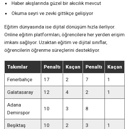
Haber akışlarında güzel bir akıcılık mevcut
Okuma seyri ve zevki gittikçe gelişiyor
Eğitim dünyasında ise dijital dönüşüm hızla ilerliyor.
Online eğitim platformları, öğrencilere her yerden erişim
imkanı sağlıyor. Uzaktan eğitim ve dijital sınıflar,
öğrencilerin öğrenme süreçlerini destekliyor.
Takımlar
Penaltı
Kaçan
Penaltı
Kaçan
Fenerbahçe
17
2
7
1
Galatasaray
12
4
2
1
Adana
10
3
8
Demirspor
Beşiktaş
10
2
3
1