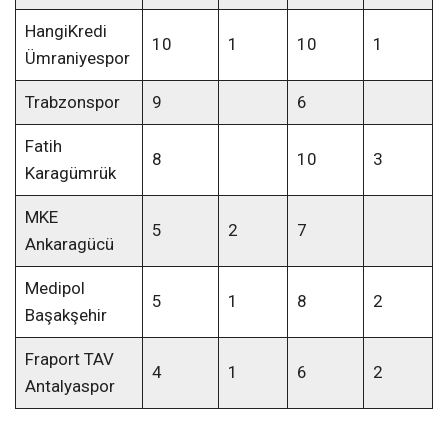
HangiKredi
10
1
10
1
Ümraniyespor
Trabzonspor
9
6
Fatih
8
10
3
Karagümrük
MKE
5
2
7
Ankaragücü
Medipol
5
1
8
2
Başakşehir
Fraport TAV
4
1
6
2
Antalyaspor