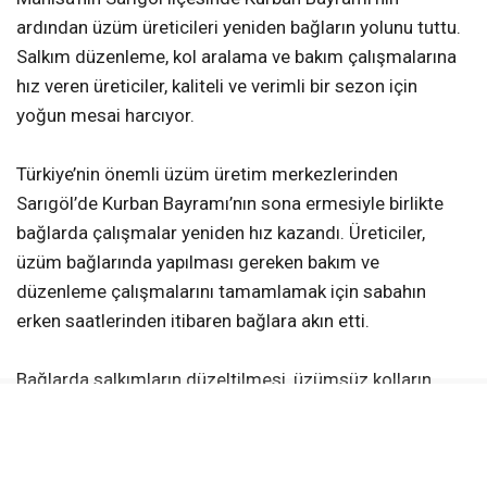
ardından üzüm üreticileri yeniden bağların yolunu tuttu.
Salkım düzenleme, kol aralama ve bakım çalışmalarına
hız veren üreticiler, kaliteli ve verimli bir sezon için
yoğun mesai harcıyor.
Türkiye’nin önemli üzüm üretim merkezlerinden
Sarıgöl’de Kurban Bayramı’nın sona ermesiyle birlikte
bağlarda çalışmalar yeniden hız kazandı. Üreticiler,
üzüm bağlarında yapılması gereken bakım ve
düzenleme çalışmalarını tamamlamak için sabahın
erken saatlerinden itibaren bağlara akın etti.
Bağlarda salkımların düzeltilmesi, üzümsüz kolların
alınması ve kol aralama gibi işlemler titizlikle
sürdürülürken, üreticiler kaliteli ürün elde etmek için
yoğun mesai harcıyor. Çalışmaların büyük bölümü aile