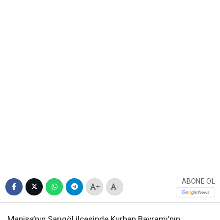
ABONE OL
+
-
Manisa’nın Sarıgöl ilçesinde Kurban Bayramı’nın