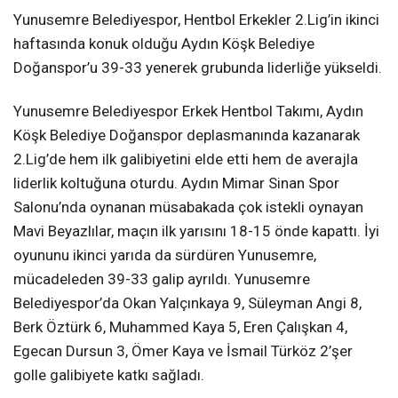
Yunusemre Belediyespor, Hentbol Erkekler 2.Lig’in ikinci
haftasında konuk olduğu Aydın Köşk Belediye
Doğanspor’u 39-33 yenerek grubunda liderliğe yükseldi.
Yunusemre Belediyespor Erkek Hentbol Takımı, Aydın
Köşk Belediye Doğanspor deplasmanında kazanarak
2.Lig’de hem ilk galibiyetini elde etti hem de averajla
liderlik koltuğuna oturdu. Aydın Mimar Sinan Spor
Salonu’nda oynanan müsabakada çok istekli oynayan
Mavi Beyazlılar, maçın ilk yarısını 18-15 önde kapattı. İyi
oyununu ikinci yarıda da sürdüren Yunusemre,
mücadeleden 39-33 galip ayrıldı. Yunusemre
Belediyespor’da Okan Yalçınkaya 9, Süleyman Angi 8,
Berk Öztürk 6, Muhammed Kaya 5, Eren Çalışkan 4,
Egecan Dursun 3, Ömer Kaya ve İsmail Türköz 2’şer
golle galibiyete katkı sağladı.