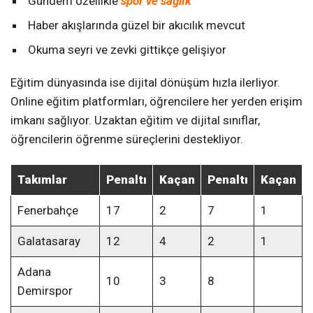
Gündem özellikle
spor ve sağlık
Haber akışlarında güzel bir akıcılık mevcut
Okuma seyri ve zevki gittikçe gelişiyor
Eğitim dünyasında ise dijital dönüşüm hızla ilerliyor.
Online eğitim platformları, öğrencilere her yerden erişim
imkanı sağlıyor. Uzaktan eğitim ve dijital sınıflar,
öğrencilerin öğrenme süreçlerini destekliyor.
Takımlar
Penaltı
Kaçan
Penaltı
Kaçan
Fenerbahçe
17
2
7
1
Galatasaray
12
4
2
1
Adana
10
3
8
Demirspor