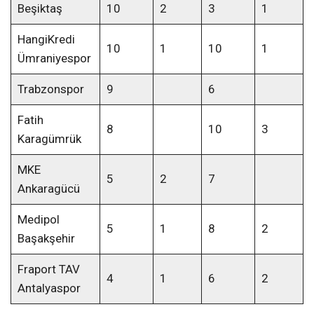
Beşiktaş
10
2
3
1
HangiKredi
10
1
10
1
Ümraniyespor
Trabzonspor
9
6
Fatih
8
10
3
Karagümrük
MKE
5
2
7
Ankaragücü
Medipol
5
1
8
2
Başakşehir
Fraport TAV
4
1
6
2
Antalyaspor