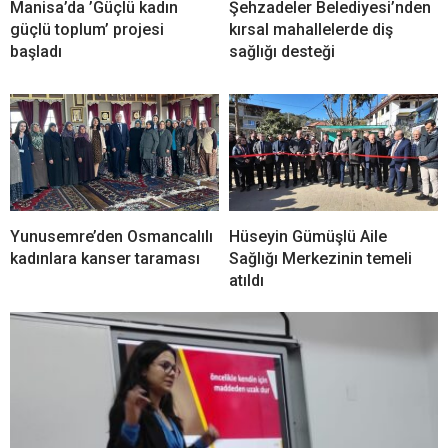
Manisa’da ’Güçlü kadın
Şehzadeler Belediyesi’nden
güçlü toplum’ projesi
kırsal mahallelerde diş
başladı
sağlığı desteği
Yunusemre’den Osmancalılı
Hüseyin Gümüşlü Aile
kadınlara kanser taraması
Sağlığı Merkezinin temeli
atıldı