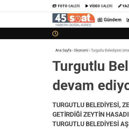
FOTO
GALERİ
VİDEO
GALERİ
YA
Gündem
Ana Sayfa
›
Ekonomi
›
Turgutlu Belediyesi ör
Turgutlu Be
devam ediy
TURGUTLU BELEDİYESİ, 
GETİRDİĞİ ZEYTİN HASADI
TURGUTLU BELEDİYESİ A