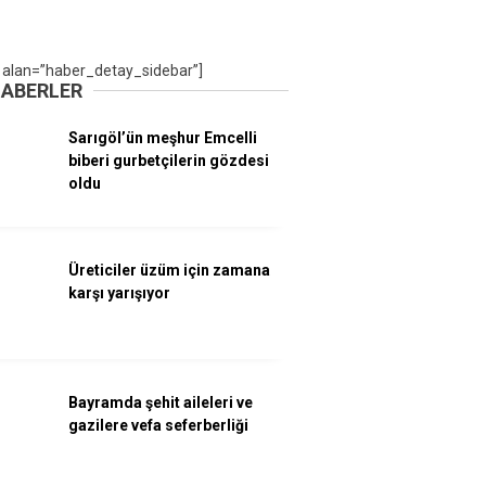
 alan=”haber_detay_sidebar”]
HABERLER
Sarıgöl’ün meşhur Emcelli
biberi gurbetçilerin gözdesi
oldu
Üreticiler üzüm için zamana
karşı yarışıyor
Bayramda şehit aileleri ve
gazilere vefa seferberliği