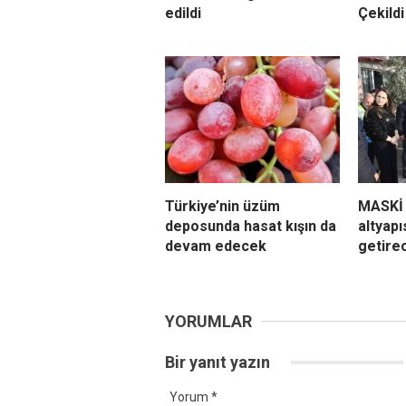
edildi
Çekildi
Türkiye’nin üzüm
MASKİ 
deposunda hasat kışın da
altyapı
devam edecek
getire
YORUMLAR
Bir yanıt yazın
Yorum
*