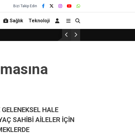
Bizi Takip Edin
Sağlık
Teknoloji
amasına
E GELENEKSEL HALE
YAÇ SAHİBİ AİLELER İÇİN
EMEKLERDE