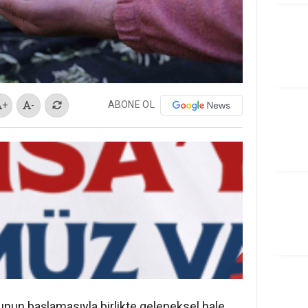
ABONE OL
+
-
unun başlamasıyla birlikte geleneksel hale