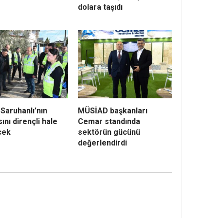
dolara taşıdı
Saruhanlı’nın
MÜSİAD başkanları
sını dirençli hale
Cemar standında
cek
sektörün gücünü
değerlendirdi