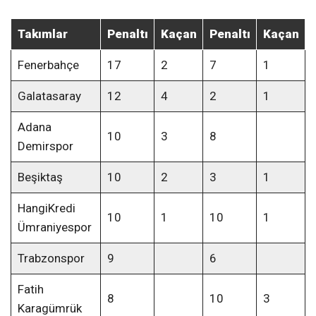
Takımlar
Penaltı
Kaçan
Penaltı
Kaçan
Fenerbahçe
17
2
7
1
Galatasaray
12
4
2
1
Adana
10
3
8
Demirspor
Beşiktaş
10
2
3
1
HangiKredi
10
1
10
1
Ümraniyespor
Trabzonspor
9
6
Fatih
8
10
3
Karagümrük