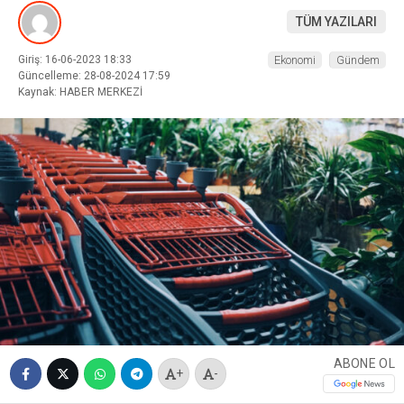
TÜM YAZILARI
Giriş: 16-06-2023 18:33
Ekonomi
Gündem
Güncelleme: 28-08-2024 17:59
Kaynak: HABER MERKEZİ
ABONE OL
+
-