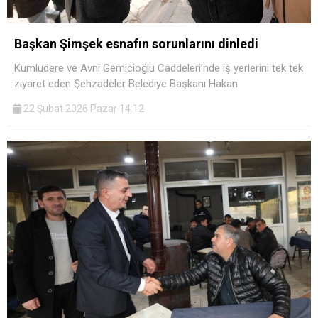
Başkan Şimşek esnafın sorunlarını dinledi
Kumludere ve Avni Gemicioğlu Caddeleri’nde iş yerlerini tek tek
ziyaret eden Şehzadeler Belediye Başkanı Hakan
22 Şubat 2026 Pazar 14:12