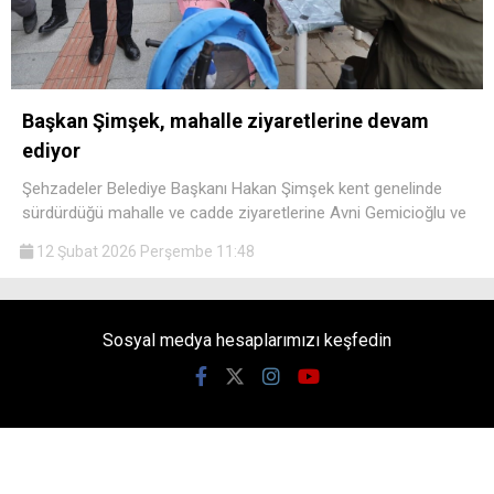
Başkan Şimşek, mahalle ziyaretlerine devam
ediyor
Şehzadeler Belediye Başkanı Hakan Şimşek kent genelinde
sürdürdüğü mahalle ve cadde ziyaretlerine Avni Gemicioğlu ve
12 Şubat 2026 Perşembe 11:48
Sosyal medya hesaplarımızı keşfedin