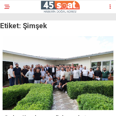
Etiket:
Şimşek