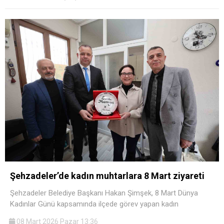
Şehzadeler’de kadın muhtarlara 8 Mart ziyareti
Şehzadeler Belediye Başkanı Hakan Şimşek, 8 Mart Dünya
Kadınlar Günü kapsamında ilçede görev yapan kadın
08 Mart 2026 Pazar 13:36