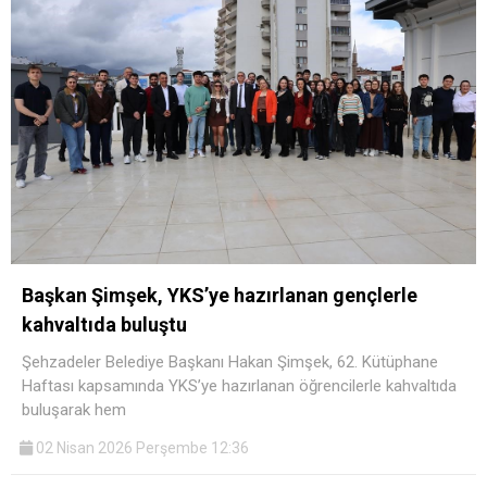
Başkan Şimşek, YKS’ye hazırlanan gençlerle
kahvaltıda buluştu
Şehzadeler Belediye Başkanı Hakan Şimşek, 62. Kütüphane
Haftası kapsamında YKS’ye hazırlanan öğrencilerle kahvaltıda
buluşarak hem
02 Nisan 2026 Perşembe 12:36