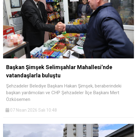
Başkan Şimşek Selimşahlar Mahallesi’nde
vatandaşlarla buluştu
Şehzadeler Belediye Başkanı Hakan Şimşek, beraberindeki
başkan yardımcıları ve CHP Şehzadeler İlçe Başkanı Mert
Özkösemen
07 Nisan 2026 Salı 10:48