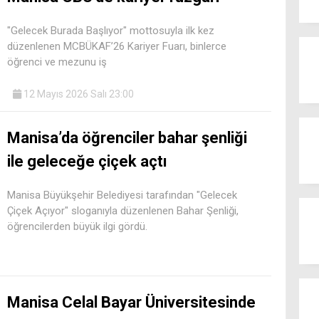
"Gelecek Burada Başlıyor" mottosuyla ilk kez
düzenlenen MCBÜKAF’26 Kariyer Fuarı, binlerce
öğrenci ve mezunu iş
12 Mayıs 2026 Salı 23:00
Manisa’da öğrenciler bahar şenliği
ile geleceğe çiçek açtı
Manisa Büyükşehir Belediyesi tarafından "Gelecek
Çiçek Açıyor" sloganıyla düzenlenen Bahar Şenliği,
öğrencilerden büyük ilgi gördü.
Manisa Celal Bayar Üniversitesinde