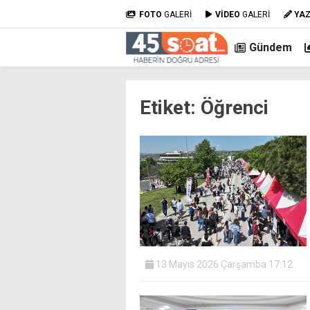
FOTO
GALERİ
VİDEO
GALERİ
YA
Gündem
Etiket:
Öğrenci
13 Mayıs 2026 Çarşamba 17:12