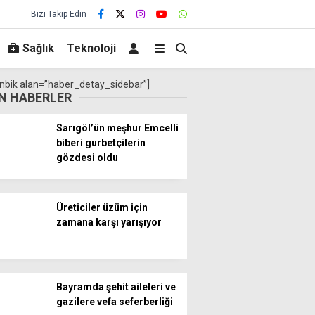
Bizi Takip Edin
Sağlık
Teknoloji
nbik alan=”haber_detay_sidebar”]
N HABERLER
Sarıgöl’ün meşhur Emcelli
biberi gurbetçilerin
gözdesi oldu
Üreticiler üzüm için
zamana karşı yarışıyor
Bayramda şehit aileleri ve
gazilere vefa seferberliği