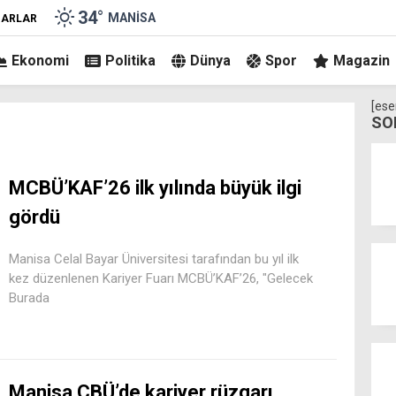
34
°
MANISA
ZARLAR
Ekonomi
Politika
Dünya
Spor
Magazin
[ese
SO
MCBÜ’KAF’26 ilk yılında büyük ilgi
gördü
Manisa Celal Bayar Üniversitesi tarafından bu yıl ilk
kez düzenlenen Kariyer Fuarı MCBÜ’KAF’26, "Gelecek
Burada
Manisa CBÜ’de kariyer rüzgarı