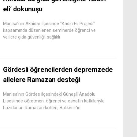
eli’ dokunuşu
Manisa’nın Akhisar ilçesinde "Kadın Eli Projesi"
kapsamında düzenlenen seminerde öğrenci ve
velilere gıda güvenliği, sağlıklı
Gördesli öğrencilerden depremzede
ailelere Ramazan desteği
Manisa’nın Gördes ilçesindeki Güneşli Anadolu
Lisesi’nde öğretmen, öğrenci ve esnafın katkılarıyla
hazırlanan Ramazan kolileri, Balıkesir’in