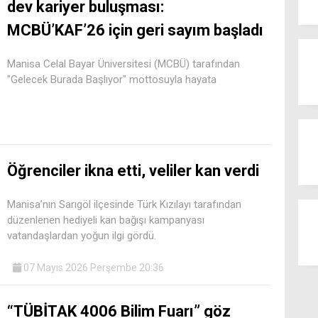
dev kariyer buluşması:
MCBÜ’KAF’26 için geri sayım başladı
Manisa Celal Bayar Üniversitesi (MCBÜ) tarafından
"Gelecek Burada Başlıyor" mottosuyla hayata
Öğrenciler ikna etti, veliler kan verdi
Manisa’nın Sarıgöl ilçesinde Türk Kızılayı tarafından
düzenlenen hediyeli kan bağışı kampanyası
vatandaşlardan yoğun ilgi gördü.
07 Mayıs 2026 Perşembe 20:36
“TÜBİTAK 4006 Bilim Fuarı” göz