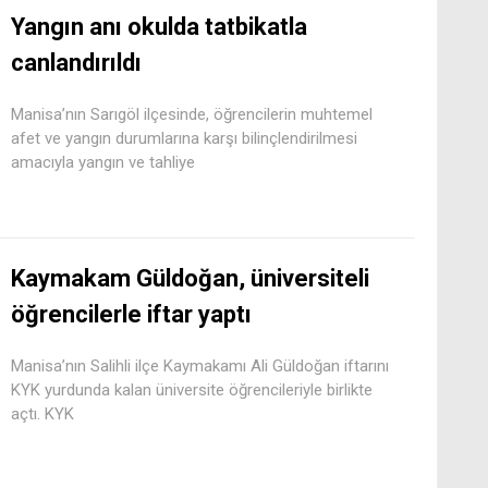
Yangın anı okulda tatbikatla
canlandırıldı
Manisa’nın Sarıgöl ilçesinde, öğrencilerin muhtemel
afet ve yangın durumlarına karşı bilinçlendirilmesi
amacıyla yangın ve tahliye
Kaymakam Güldoğan, üniversiteli
öğrencilerle iftar yaptı
Manisa’nın Salihli ilçe Kaymakamı Ali Güldoğan iftarını
KYK yurdunda kalan üniversite öğrencileriyle birlikte
açtı. KYK