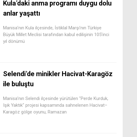
Kula’daki anma programı duygu dolu
anlar yaşattı
Manisa’nın Kula ilçesinde, İstiklal Marşı’nın Türkiye
Büyük Millet Meclisi tarafından kabul edilişinin 105’inci
yıl dönümü
Selendi’de minikler Hacivat-Karagöz
ile buluştu
Manisa’nın Selendi ilçesinde yürütülen "Perde Kurduk,
Işık Yaktık" projesi kapsamında sahnelenen Hacivat–
Karagöz gölge oyunu, Ramazan