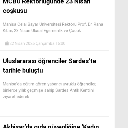
MCBÜ Rektörlüğünde 23 Nisan
coşkusu
Manisa Celal Bayar Üniversitesi Rektörü Prof. Dr. Rana
Kibar, 23 Nisan Ulusal Egemenlik ve Çocuk
22 Nisan 2026 Çarşamba 16:00
Uluslararası öğrenciler Sardes’te
tarihle buluştu
Manisa’da eğitim gören yabancı uyruklu öğrenciler,
binlerce yıllık geçmişe sahip Sardes Antik Kenti’ni
ziyaret ederek
Akhisar’da gıda güvenliğine ’Kadın