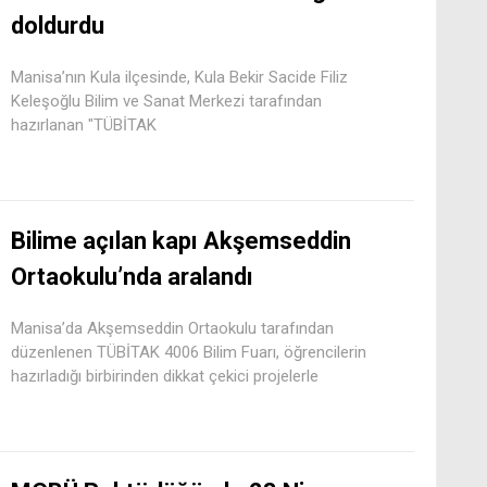
doldurdu
Manisa’nın Kula ilçesinde, Kula Bekir Sacide Filiz
Keleşoğlu Bilim ve Sanat Merkezi tarafından
hazırlanan "TÜBİTAK
Bilime açılan kapı Akşemseddin
Ortaokulu’nda aralandı
Manisa’da Akşemseddin Ortaokulu tarafından
düzenlenen TÜBİTAK 4006 Bilim Fuarı, öğrencilerin
hazırladığı birbirinden dikkat çekici projelerle