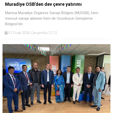
Muradiye OSB’den dev çevre yatırımı
Manisa Muradiye Organize Sanayi Bölgesi (MUOSB), hem
mevcut sanayi alanının hem de Uzunburun Genişleme
Bölgesi’nin
07 Ocak 2026 Çarşamba 12:12