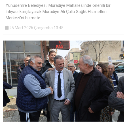
Yunusemre Belediyesi, Muradiye Mahallesi’nde önemli bir
ihtiyacı karşılayarak Muradiye Ali Çullu Sağlık Hizmetleri
Merkezi’ni hizmete
25 Mart 2026 Çarşamba 13:48