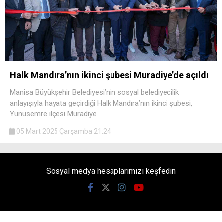
Halk Mandıra’nın ikinci şubesi Muradiye’de açıldı
Manisa Büyükşehir Belediyesi’nin sosyal belediyecilik
anlayışıyla hayata geçirdiği Halk Mandıra’nın ikinci şubesi,
Yunusemre ilçesi Muradiye
05 Mart 2025 Çarşamba 21:24
Sosyal medya hesaplarımızı keşfedin