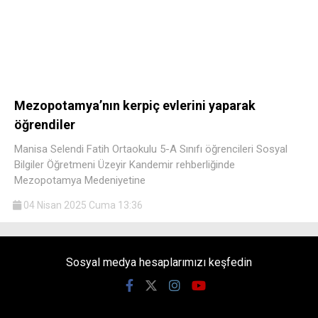
Mezopotamya’nın kerpiç evlerini yaparak
öğrendiler
Manisa Selendi Fatih Ortaokulu 5-A Sınıfı öğrencileri Sosyal
Bilgiler Öğretmeni Üzeyir Kandemir rehberliğinde
Mezopotamya Medeniyetine
04 Nisan 2025 Cuma 13:36
Sosyal medya hesaplarımızı keşfedin