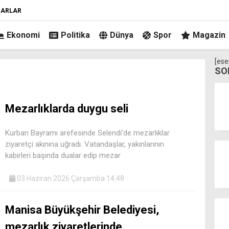
ZARLAR
Ekonomi
Politika
Dünya
Spor
Magazin
[ese
SO
Mezarlıklarda duygu seli
Kurban Bayramı arefesinde Selendi’de mezarlıklar
ziyaretçi akınına uğradı. Vatandaşlar, yakınlarının
kabirleri başında dualar edip mezar
03 Haziran 2026 Çarşamba 14:48
Manisa Büyükşehir Belediyesi,
mezarlık ziyaretlerinde