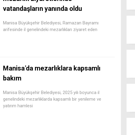
vatandaşların yanında oldu
Manisa Büyükşehir Belediyesi, Ramazan Bayramı
arifesinde il genelindeki mezarlıkları ziyaret eden
Manisa’da mezarlıklara kapsamlı
bakım
Manisa Büyükşehir Belediyesi, 2025 yılı boyunca il
genelindeki mezarlıklarda kapsamlı bir yenileme ve
yatırım hamlesi