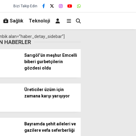
Bizi Takip Edin
Sağlık
Teknoloji
nbik alan=”haber_detay_sidebar”]
N HABERLER
Sarıgöl’ün meşhur Emcelli
biberi gurbetçilerin
gözdesi oldu
Üreticiler üzüm için
zamana karşı yarışıyor
Bayramda şehit aileleri ve
gazilere vefa seferberliği