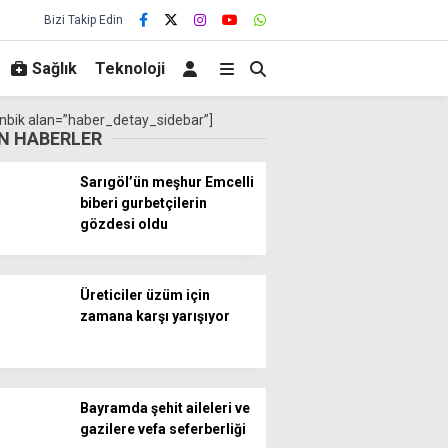
Bizi Takip Edin
Sağlık
Teknoloji
nbik alan=”haber_detay_sidebar”]
N HABERLER
Sarıgöl’ün meşhur Emcelli
biberi gurbetçilerin
gözdesi oldu
Üreticiler üzüm için
zamana karşı yarışıyor
Bayramda şehit aileleri ve
gazilere vefa seferberliği