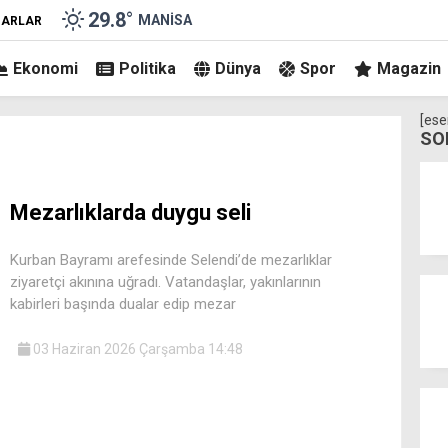
29.8
°
MANISA
ZARLAR
Ekonomi
Politika
Dünya
Spor
Magazin
[ese
SO
Mezarlıklarda duygu seli
Kurban Bayramı arefesinde Selendi’de mezarlıklar
ziyaretçi akınına uğradı. Vatandaşlar, yakınlarının
kabirleri başında dualar edip mezar
03 Haziran 2026 Çarşamba 14:48