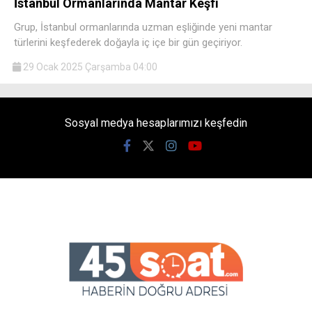
İstanbul Ormanlarında Mantar Keşfi
Grup, İstanbul ormanlarında uzman eşliğinde yeni mantar
türlerini keşfederek doğayla iç içe bir gün geçiriyor.
29 Ocak 2025 Çarşamba 04:00
Sosyal medya hesaplarımızı keşfedin