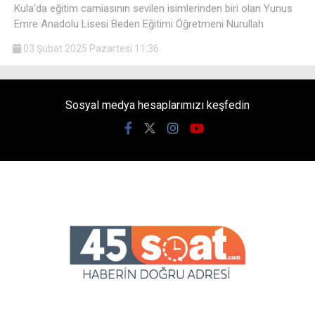
Kula’da eğitim camiasının sevilen isimlerinden biri olan Yunus
Emre Anadolu Lisesi Beden Eğitimi Öğretmeni Nurullah
03 Şubat 2025 Pazartesi 11:36
Sosyal medya hesaplarımızı keşfedin