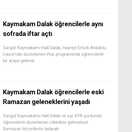
Kaymakam Dalak öğrencilerle aynı
sofrada iftar açtı
Sarıgöl Kaymakamı Halil Dalak, Hayriye Ertürk Anadolu
Lisesi’nde düzenlenen iftar programında öğrencilerle
bir araya gelerek
Kaymakam Dalak öğrencilerle eski
Ramazan geleneklerini yaşadı
Sarıgöl Kaymakamı Halil Dalak ve eşi, KYK yurdunda
öğrencilerle düzenlenen etkinlikte geleneksel
Ramazan lezzetlerini tadarak