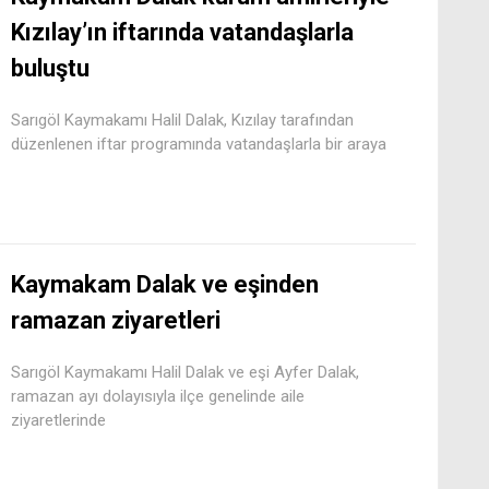
Kızılay’ın iftarında vatandaşlarla
buluştu
Sarıgöl Kaymakamı Halil Dalak, Kızılay tarafından
düzenlenen iftar programında vatandaşlarla bir araya
Kaymakam Dalak ve eşinden
ramazan ziyaretleri
Sarıgöl Kaymakamı Halil Dalak ve eşi Ayfer Dalak,
ramazan ayı dolayısıyla ilçe genelinde aile
ziyaretlerinde