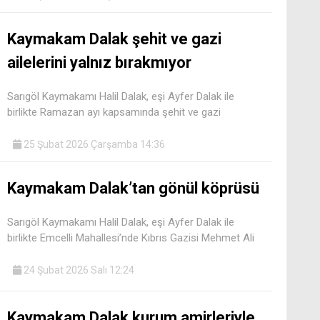
Kaymakam Dalak şehit ve gazi
ailelerini yalnız bırakmıyor
Sarıgöl Kaymakamı Halil Dalak, eşi Ayfer Dalak ile
birlikte Ramazan ayı kapsamında şehit ve gazi
25 Şubat 2026 Çarşamba 14:36
Kaymakam Dalak’tan gönül köprüsü
Sarıgöl Kaymakamı Halil Dalak, eşi Ayfer Dalak ile
birlikte Emcelli Mahallesi’nde Kıbrıs Gazisi Mehmet Ali
24 Şubat 2026 Salı 12:24
Kaymakam Dalak kurum amirleriyle