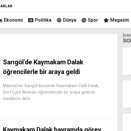
ZARLAR
Ekonomi
Politika
Dünya
Spor
Magazin
[ese
SO
Sarıgöl’de Kaymakam Dalak
öğrencilerle bir araya geldi
Manisa’nın Sarıgöl ilçesinde Kaymakam Halil Dalak,
Dört Eylül İlkokulu öğrencileriyle bir araya gelerek
miniklerin ders
Kaymakam Dalak bayramda görev