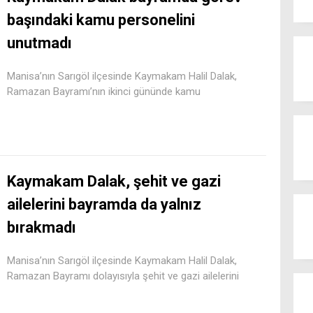
başındaki kamu personelini
unutmadı
Manisa’nın Sarıgöl ilçesinde Kaymakam Halil Dalak,
Ramazan Bayramı’nın ikinci gününde kamu
Kaymakam Dalak, şehit ve gazi
ailelerini bayramda da yalnız
bırakmadı
Manisa’nın Sarıgöl ilçesinde Kaymakam Halil Dalak,
Ramazan Bayramı dolayısıyla şehit ve gazi ailelerini