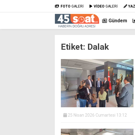
FOTO
GALERİ
VİDEO
GALERİ
YA
Gündem
Etiket:
Dalak
25 Nisan 2026 Cumartesi 13:12