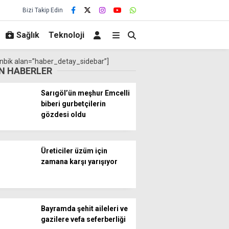
Bizi Takip Edin
Sağlık
Teknoloji
nbik alan=”haber_detay_sidebar”]
N HABERLER
Sarıgöl’ün meşhur Emcelli
biberi gurbetçilerin
gözdesi oldu
Üreticiler üzüm için
zamana karşı yarışıyor
Bayramda şehit aileleri ve
gazilere vefa seferberliği