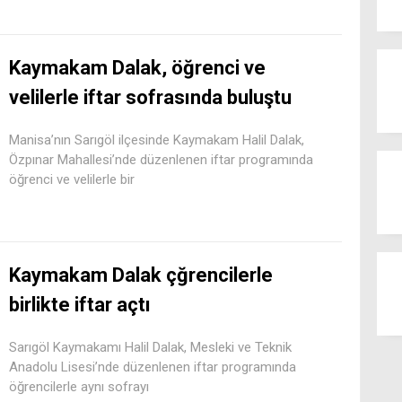
Kaymakam Dalak, öğrenci ve
velilerle iftar sofrasında buluştu
Manisa’nın Sarıgöl ilçesinde Kaymakam Halil Dalak,
Özpınar Mahallesi’nde düzenlenen iftar programında
öğrenci ve velilerle bir
Kaymakam Dalak çğrencilerle
birlikte iftar açtı
Sarıgöl Kaymakamı Halil Dalak, Mesleki ve Teknik
Anadolu Lisesi’nde düzenlenen iftar programında
öğrencilerle aynı sofrayı