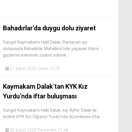
Bahadırlar’da duygu dolu ziyaret
Sarıgöl Kaymakamı Halil Dalak, Ramazan ayı
dolayısıyla Bahadırlar Mahallesi’nde yaşayan Kıbrıs
gazilerini evlerinde ziyaret ederek
27 Şubat 2026 Cuma 15:24
Kaymakam Dalak’tan KYK Kız
Yurdu’nda iftar buluşması
Sarıgöl Kaymakamı Halil Dalak, eşi Ayfer Dalak ile
birlikte KYK Kız Öğrenci Yurdu’nda düzenlenen iftar
26 Şubat 2026 Perşembe 11:48