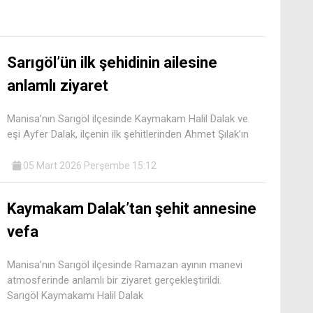
Sarıgöl’ün ilk şehidinin ailesine
anlamlı ziyaret
Manisa’nın Sarıgöl ilçesinde Kaymakam Halil Dalak ve
eşi Ayfer Dalak, ilçenin ilk şehitlerinden Ahmet Şılak’ın
05 Mart 2026 Perşembe 15:12
Kaymakam Dalak’tan şehit annesine
vefa
Manisa’nın Sarıgöl ilçesinde Ramazan ayının manevi
atmosferinde anlamlı bir ziyaret gerçekleştirildi.
Sarıgöl Kaymakamı Halil Dalak