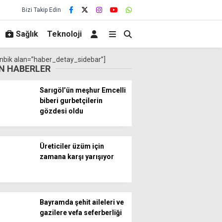
Bizi Takip Edin
Sağlık
Teknoloji
nbik alan=”haber_detay_sidebar”]
N HABERLER
Sarıgöl’ün meşhur Emcelli
biberi gurbetçilerin
gözdesi oldu
Üreticiler üzüm için
zamana karşı yarışıyor
Bayramda şehit aileleri ve
gazilere vefa seferberliği