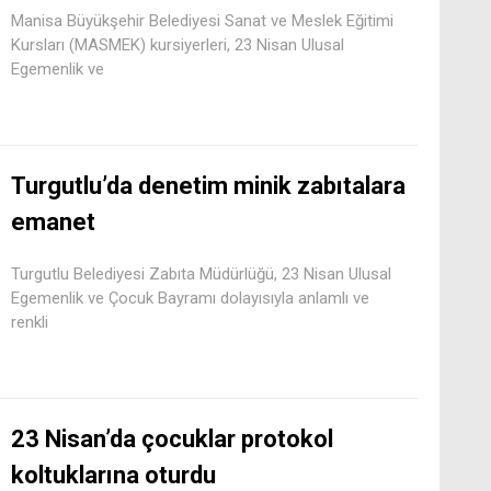
Manisa Büyükşehir Belediyesi Sanat ve Meslek Eğitimi
Kursları (MASMEK) kursiyerleri, 23 Nisan Ulusal
Egemenlik ve
Turgutlu’da denetim minik zabıtalara
emanet
Turgutlu Belediyesi Zabıta Müdürlüğü, 23 Nisan Ulusal
Egemenlik ve Çocuk Bayramı dolayısıyla anlamlı ve
renkli
23 Nisan’da çocuklar protokol
koltuklarına oturdu