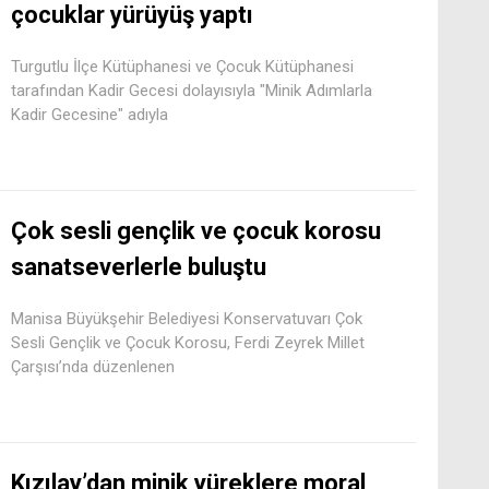
çocuklar yürüyüş yaptı
Turgutlu İlçe Kütüphanesi ve Çocuk Kütüphanesi
tarafından Kadir Gecesi dolayısıyla "Minik Adımlarla
Kadir Gecesine" adıyla
Çok sesli gençlik ve çocuk korosu
sanatseverlerle buluştu
Manisa Büyükşehir Belediyesi Konservatuvarı Çok
Sesli Gençlik ve Çocuk Korosu, Ferdi Zeyrek Millet
Çarşısı’nda düzenlenen
Kızılay’dan minik yüreklere moral