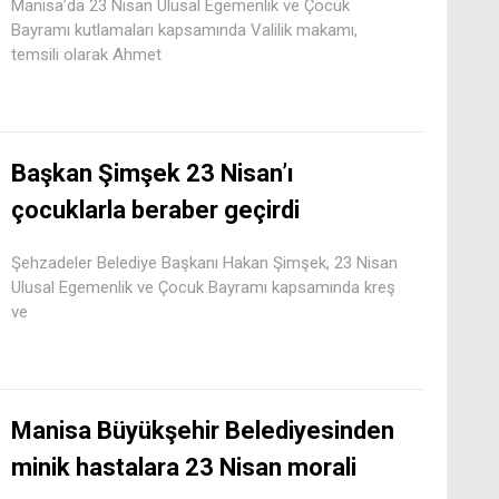
Manisa’da 23 Nisan Ulusal Egemenlik ve Çocuk
Bayramı kutlamaları kapsamında Valilik makamı,
temsili olarak Ahmet
Başkan Şimşek 23 Nisan’ı
çocuklarla beraber geçirdi
Şehzadeler Belediye Başkanı Hakan Şimşek, 23 Nisan
Ulusal Egemenlik ve Çocuk Bayramı kapsamında kreş
ve
Manisa Büyükşehir Belediyesinden
minik hastalara 23 Nisan morali