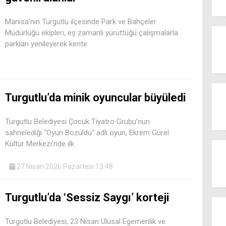
Manisa’nın Turgutlu ilçesinde Park ve Bahçeler
Müdürlüğü ekipleri, eş zamanlı yürüttüğü çalışmalarla
parkları yenileyerek kente
Turgutlu’da minik oyuncular büyüledi
Turgutlu Belediyesi Çocuk Tiyatro Grubu’nun
sahnelediği "Oyun Bozuldu" adlı oyun, Ekrem Gürel
Kültür Merkezi’nde ilk
27 Nisan 2026 Pazartesi 13:48
Turgutlu’da ‘Sessiz Saygı’ korteji
Turgutlu Belediyesi, 23 Nisan Ulusal Egemenlik ve