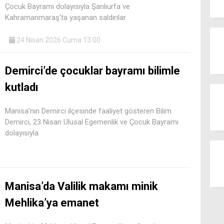
Çocuk Bayramı dolayısıyla Şanlıurfa ve
Kahramanmaraş’ta yaşanan saldırılar
24 Nisan 2026 Cuma 13:00
Demirci’de çocuklar bayramı bilimle
kutladı
Manisa’nın Demirci ilçesinde faaliyet gösteren Bilim
Demirci, 23 Nisan Ulusal Egemenlik ve Çocuk Bayramı
dolayısıyla
Manisa’da Valilik makamı minik
Mehlika’ya emanet