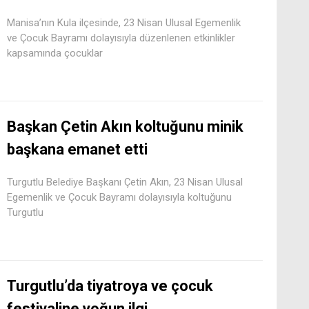
Manisa’nın Kula ilçesinde, 23 Nisan Ulusal Egemenlik
ve Çocuk Bayramı dolayısıyla düzenlenen etkinlikler
kapsamında çocuklar
Başkan Çetin Akın koltuğunu minik
başkana emanet etti
Turgutlu Belediye Başkanı Çetin Akın, 23 Nisan Ulusal
Egemenlik ve Çocuk Bayramı dolayısıyla koltuğunu
Turgutlu
Turgutlu’da tiyatroya ve çocuk
festivaline yoğun ilgi