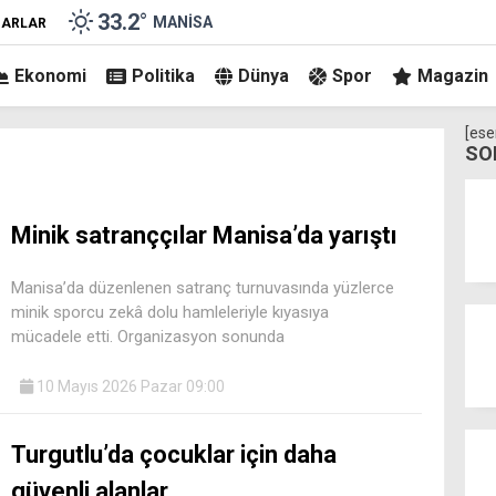
33.2
°
MANISA
ZARLAR
Ekonomi
Politika
Dünya
Spor
Magazin
[ese
SO
Minik satranççılar Manisa’da yarıştı
Manisa’da düzenlenen satranç turnuvasında yüzlerce
minik sporcu zekâ dolu hamleleriyle kıyasıya
mücadele etti. Organizasyon sonunda
10 Mayıs 2026 Pazar 09:00
Turgutlu’da çocuklar için daha
güvenli alanlar