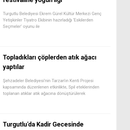
Turgutlu Belediyesi Ekrem Gürel Kültür Merkezi Genç
Yetişkinler Tiyatro Ekibinin hazırladığı ‘Eskilerden
Seçmeler’ oyunu ile
Topladıkları çöplerden atık ağacı
yaptılar
Şehzadeler Belediyesi’nin Tarzan’ın Kenti Projesi
kapsamında düzenlenen etkinlikte, Spil eteklerinden
toplanan atıklar atık ağacına dönüştürülerek
Turgutlu’da Kadir Gecesinde