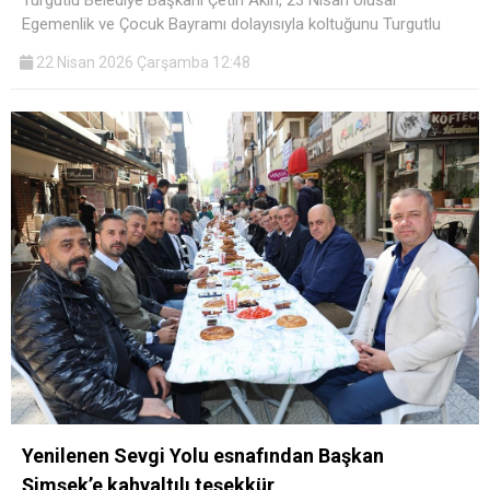
Turgutlu Belediye Başkanı Çetin Akın, 23 Nisan Ulusal
Egemenlik ve Çocuk Bayramı dolayısıyla koltuğunu Turgutlu
22 Nisan 2026 Çarşamba 12:48
Yenilenen Sevgi Yolu esnafından Başkan
Şimşek’e kahvaltılı teşekkür