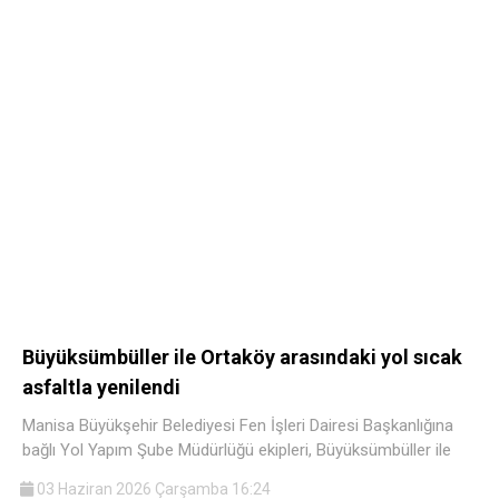
Büyüksümbüller ile Ortaköy arasındaki yol sıcak
asfaltla yenilendi
Manisa Büyükşehir Belediyesi Fen İşleri Dairesi Başkanlığına
bağlı Yol Yapım Şube Müdürlüğü ekipleri, Büyüksümbüller ile
03 Haziran 2026 Çarşamba 16:24