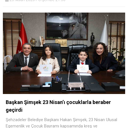
Başkan Şimşek 23 Nisan’ı çocuklarla beraber
geçirdi
Şehzadeler Belediye Başkanı Hakan Şimşek, 23 Nisan Ulusal
Egemenlik ve Çocuk Bayramı kapsamında kreş ve