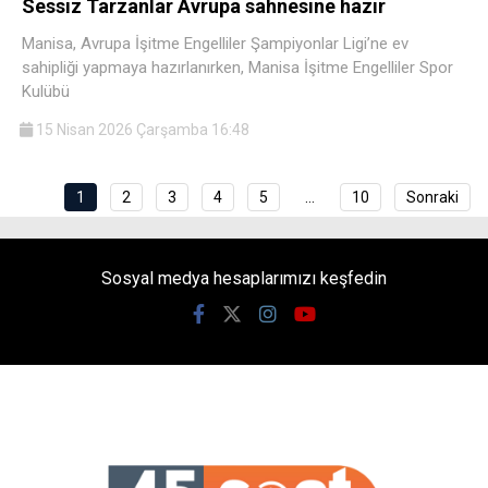
Sessiz Tarzanlar Avrupa sahnesine hazır
Manisa, Avrupa İşitme Engelliler Şampiyonlar Ligi’ne ev
sahipliği yapmaya hazırlanırken, Manisa İşitme Engelliler Spor
Kulübü
15 Nisan 2026 Çarşamba 16:48
1
2
3
4
5
…
10
Sonraki
Sosyal medya hesaplarımızı keşfedin