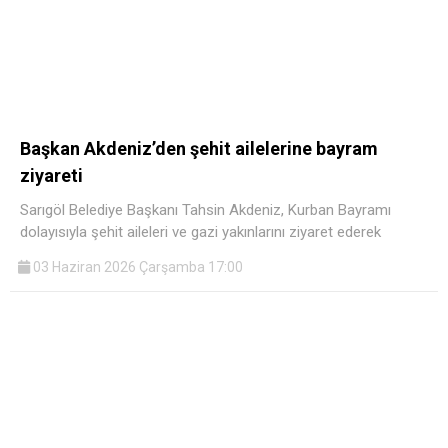
Başkan Akdeniz’den şehit ailelerine bayram
ziyareti
Sarıgöl Belediye Başkanı Tahsin Akdeniz, Kurban Bayramı
dolayısıyla şehit aileleri ve gazi yakınlarını ziyaret ederek
03 Haziran 2026 Çarşamba 17:00