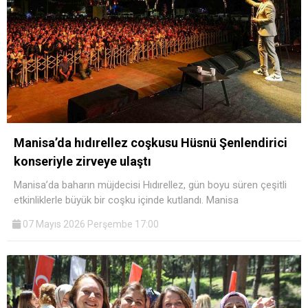
Manisa’da hıdırellez coşkusu Hüsnü Şenlendirici
konseriyle zirveye ulaştı
Manisa’da baharın müjdecisi Hıdırellez, gün boyu süren çeşitli
etkinliklerle büyük bir coşku içinde kutlandı. Manisa
07 Mayıs 2026 Perşembe 17:00