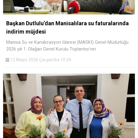
Başkan Dutlulu’dan Manisalılara su faturalarında
indirim müjdesi
Manisa Su ve Kanalizasyon İdaresi (MASKİ) Genel Müdürlüğü
2026 yılı 1. Olağan Genel Kurulu Toplantısı’nın
13 Mayıs 2026 Çarşamba 10:24