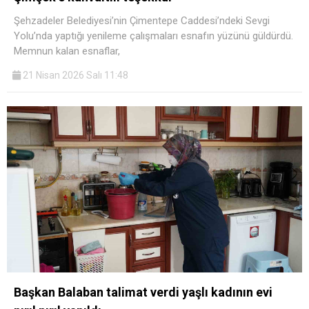
Şehzadeler Belediyesi’nin Çimentepe Caddesi’ndeki Sevgi
Yolu’nda yaptığı yenileme çalışmaları esnafın yüzünü güldürdü.
Memnun kalan esnaflar,
21 Nisan 2026 Salı 11:48
Başkan Balaban talimat verdi yaşlı kadının evi