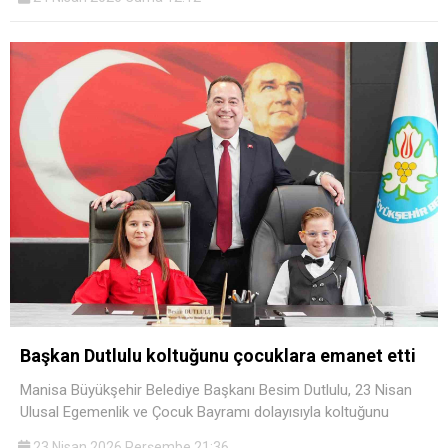
Başkan Dutlulu koltuğunu çocuklara emanet etti
Manisa Büyükşehir Belediye Başkanı Besim Dutlulu, 23 Nisan
Ulusal Egemenlik ve Çocuk Bayramı dolayısıyla koltuğunu
23 Nisan 2026 Perşembe 21:36