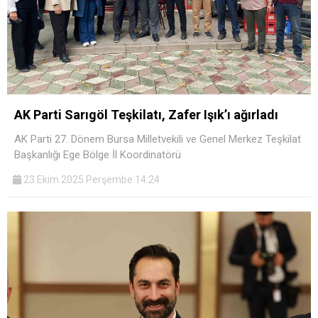
AK Parti Sarıgöl Teşkilatı, Zafer Işık’ı ağırladı
AK Parti 27. Dönem Bursa Milletvekili ve Genel Merkez Teşkilat
Başkanlığı Ege Bölge İl Koordinatörü
23 Ekim 2025 Perşembe 14:24