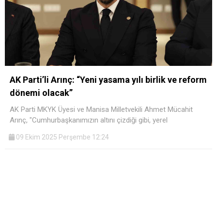
AK Parti’li Arınç: “Yeni yasama yılı birlik ve reform
dönemi olacak”
AK Parti MKYK Üyesi ve Manisa Milletvekili Ahmet Mücahit
Arınç, "Cumhurbaşkanımızın altını çizdiği gibi, yerel
09 Ekim 2025 Perşembe 12:24