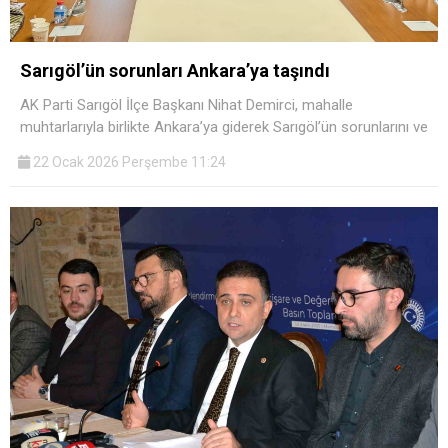
Sarıgöl’ün sorunları Ankara’ya taşındı
AK Parti Sarıgöl İlçe Başkanı Nihat Demirci, mahalle
muhtarlarıyla birlikte Ankara’ya giderek Sarıgöl’ün sorunlarını ve
22 Ocak 2026 Perşembe 11:24