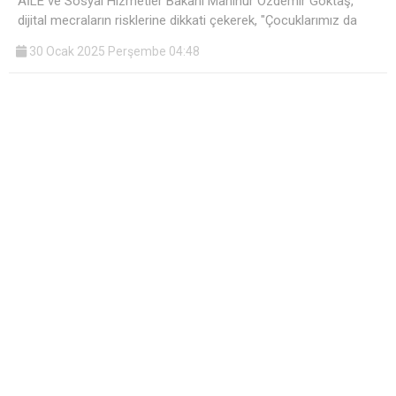
AİLE ve Sosyal Hizmetler Bakanı Mahinur Özdemir Göktaş,
dijital mecraların risklerine dikkati çekerek, "Çocuklarımız da
30 Ocak 2025 Perşembe 04:48