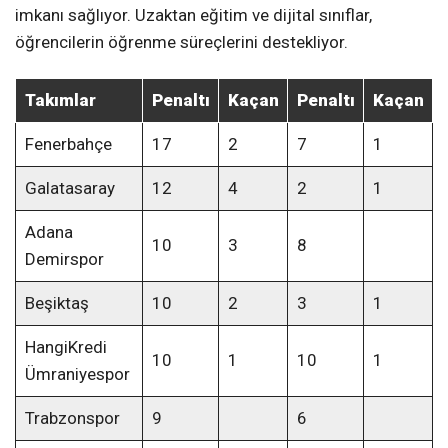
imkanı sağlıyor. Uzaktan eğitim ve dijital sınıflar,
öğrencilerin öğrenme süreçlerini destekliyor.
Takımlar
Penaltı
Kaçan
Penaltı
Kaçan
Fenerbahçe
17
2
7
1
Galatasaray
12
4
2
1
Adana
10
3
8
Demirspor
Beşiktaş
10
2
3
1
HangiKredi
10
1
10
1
Ümraniyespor
Trabzonspor
9
6