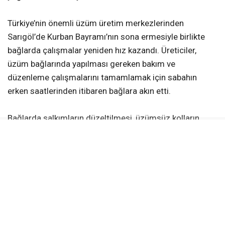
Türkiye’nin önemli üzüm üretim merkezlerinden
Sarıgöl’de Kurban Bayramı’nın sona ermesiyle birlikte
bağlarda çalışmalar yeniden hız kazandı. Üreticiler,
üzüm bağlarında yapılması gereken bakım ve
düzenleme çalışmalarını tamamlamak için sabahın
erken saatlerinden itibaren bağlara akın etti.
Bağlarda salkımların düzeltilmesi, üzümsüz kolların
alınması ve kol aralama gibi işlemler titizlikle
sürdürülürken, üreticiler kaliteli ürün elde etmek için
yoğun mesai harcıyor. Çalışmaların büyük bölümü aile
bireylerinin desteğiyle gerçekleştiriliyor.
Üreticilerden Hülya Akkaya, bağların çiçek dönemini
geride bıraktığını belirterek, “Araya Kurban Bayramı girdi.