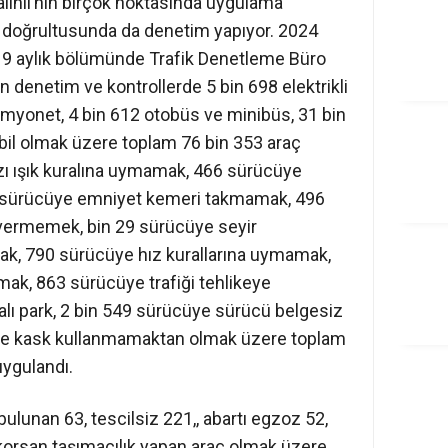
Salihli’nin birçok noktasında uygulama
er doğrultusunda da denetim yapıyor. 2024
ilk 9 aylık bölümünde Trafik Denetleme Büro
en denetim ve kontrollerde 5 bin 698 elektrikli
amyonet, 4 bin 612 otobüs ve minibüs, 31 bin
bil olmak üzere toplam 76 bin 353 araç
ızı ışık kuralına uymamak, 466 sürücüye
96 sürücüye emniyet kemeri takmamak, 496
 vermemek, bin 29 sürücüye seyir
ak, 790 sürücüye hız kurallarına uymamak,
ak, 863 sürücüye trafiği tehlikeye
lı park, 2 bin 549 sürücüye sürücü belgesiz
üye kask kullanmamaktan olmak üzere toplam
uygulandı.
ulunan 63, tescilsiz 221,, abartı egzoz 52,
 korsan taşımacılık yapan araç olmak üzere