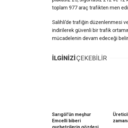
toplam 977 araç trafikten men edil
Salihli’de trafiğin düzenlenmesi v
indirilerek güvenli bir trafik ortam
mücadelenin devam edeceği belirt
İLGİNİZİ
ÇEKEBİLİR
Sarıgöl’ün meşhur
Üretici
Emcelli biberi
zamana
gurbetçilerin gözdesi