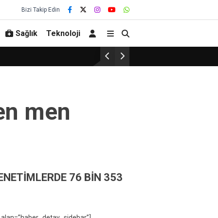
Bizi Takip Edin
Sağlık
Teknoloji
ten men
DENETİMLERDE 76 BİN 353
 alan=”haber_detay_sidebar”]