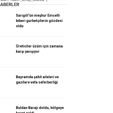
HABERLER
Sarıgöl’ün meşhur Emcelli
biberi gurbetçilerin gözdesi
oldu
Üreticiler üzüm için zamana
karşı yarışıyor
Bayramda şehit aileleri ve
gazilere vefa seferberliği
Buldan Barajı doldu, bölgeye
hayat geldi