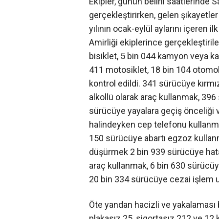
Ekipler, günün belirli saatlerinde 
gerçekleştirirken, gelen şikayetl
yılının ocak-eylül aylarını içeren 
Amirliği ekiplerince gerçekleştiril
bisiklet, 5 bin 044 kamyon veya k
411 motosiklet, 18 bin 104 otomo
kontrol edildi. 341 sürücüye kırm
alkollü olarak araç kullanmak, 3
sürücüye yayalara geçiş önceliği
halindeyken cep telefonu kullanm
150 sürücüye abartı egzoz kullanm
düşürmek 2 bin 939 sürücüye hata
araç kullanmak, 6 bin 630 sürüc
20 bin 334 sürücüye cezai işlem 
Öte yandan hacizli ve yakalaması b
plakasız 25, sigortasız 212 ve 12