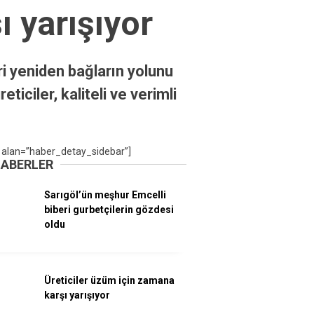
ı yarışıyor
i yeniden bağların yolunu
iciler, kaliteli ve verimli
 alan=”haber_detay_sidebar”]
HABERLER
Sarıgöl’ün meşhur Emcelli
biberi gurbetçilerin gözdesi
oldu
Üreticiler üzüm için zamana
karşı yarışıyor