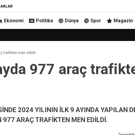
ZARLAR
Ekonomi
Politika
Dünya
Spor
Magazin
aç trafikten men edildi
 ayda 977 araç trafik
SİNDE 2024 YILININ İLK 9 AYINDA YAPILAN 
 977 ARAÇ TRAFİKTEN MEN EDİLDİ.
[esenbik