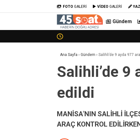
FOTO
GALERİ
VİDEO
GALERİ
YA
Gündem
Ana Sayfa
›
Gündem
›
Salihli’de 9 ayda 977 ar
Salihli’de 9
edildi
MANİSA’NIN SALİHLİ İLÇE
ARAÇ KONTROL EDİLİRKEN