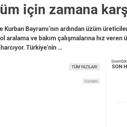
züm için zamana karş
de Kurban Bayramı’nın ardından üzüm üreticiler
l aralama ve bakım çalışmalarına hız veren üret
harcıyor. Türkiye’nin …
[esenbik
SON 
TÜM YAZILARI
Gündem