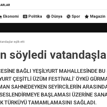
ZARLAR
Ekonomi
Politika
Dünya
Spor
Magazin
andaşlar eşlik etti
söyledi vatandaşlar 
ESİNE BAĞLI YEŞİLYURT MAHALLESİNDE BU 
LYURT ÇEŞİTLİ ÜZÜM FESTİVALİ’ ÖYKÜ GÜRM
AN SAHNEDEYKEN SEYİRCİLERİN ARASINDA
 SESLENDİRMEYE BAŞLAMASI ÜZERİNE SAN
K TÜRKÜYÜ TAMAMLAMASINI SAĞLADI.