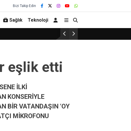
Bizi Takip Edin
Sağlık
Teknoloji
eşlik etti
SENE İLKİ
AN KONSERİYLE
N BİR VATANDAŞIN ‘OY
ATÇI MİKROFONU