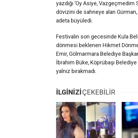
yazdığı ’Oy Asiye, Vazgeçmedim 
dövizini de sahneye alan Gürman, s
adeta büyüledi.
Festivalin son gecesinde Kula Bel
dönmesi beklenen Hikmet Dönmez
Emir, Gölmarmara Belediye Başka
İbrahim Büke, Köprübaşı Belediye B
yalnız bırakmadı.
İLGİNİZİ
ÇEKEBİLİR