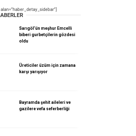
 alan=”haber_detay_sidebar”]
HABERLER
Sarıgöl’ün meşhur Emcelli
biberi gurbetçilerin gözdesi
oldu
Üreticiler üzüm için zamana
karşı yarışıyor
Bayramda şehit aileleri ve
gazilere vefa seferberliği