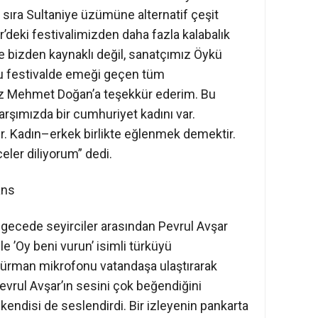
 sıra Sultaniye üzümüne alternatif çeşit
’deki festivalimizden daha fazla kalabalık
 bizden kaynaklı değil, sanatçımız Öykü
bu festivalde emeği geçen tüm
z Mehmet Doğan’a teşekkür ederim. Bu
arşımızda bir cumhuriyet kadını var.
 Kadın–erkek birlikte eğlenmek demektir.
eler diliyorum” dedi.
ans
ğı gecede seyirciler arasından Pevrul Avşar
le ’Oy beni vurun’ isimli türküyü
ürman mikrofonu vatandaşa ulaştırarak
vrul Avşar’ın sesini çok beğendiğini
endisi de seslendirdi. Bir izleyenin pankarta