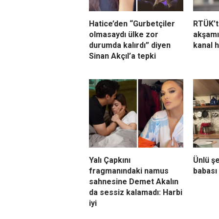
Hatice’den “Gurbetçiler
RTÜK’t
olmasaydı ülke zor
akşamı
durumda kalırdı” diyen
kanal 
Sinan Akçıl’a tepki
Yalı Çapkını
Ünlü ş
fragmanındaki namus
babası 
sahnesine Demet Akalın
da sessiz kalamadı: Harbi
iyi