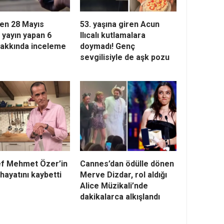
en 28 Mayıs
53. yaşına giren Acun
 yayın yapan 6
Ilıcalı kutlamalara
hakkında inceleme
doymadı! Genç
sevgilisiyle de aşk pozu
ef Mehmet Özer’in
Cannes’dan ödülle dönen
hayatını kaybetti
Merve Dizdar, rol aldığı
Alice Müzikali’nde
dakikalarca alkışlandı