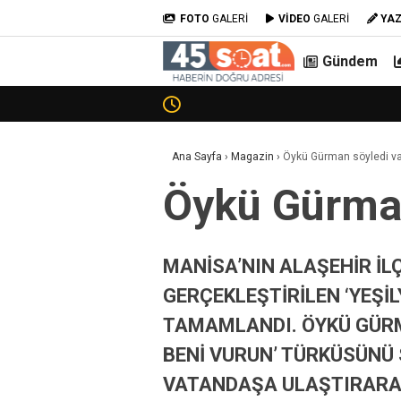
FOTO
GALERİ
VİDEO
GALERİ
YA
Gündem
Ana Sayfa
›
Magazin
›
Öykü Gürman söyledi vat
Öykü Gürman 
MANİSA’NIN ALAŞEHİR İLÇ
GERÇEKLEŞTİRİLEN ‘YEŞİ
TAMAMLANDI. ÖYKÜ GÜRM
BENİ VURUN’ TÜRKÜSÜNÜ
VATANDAŞA ULAŞTIRARA