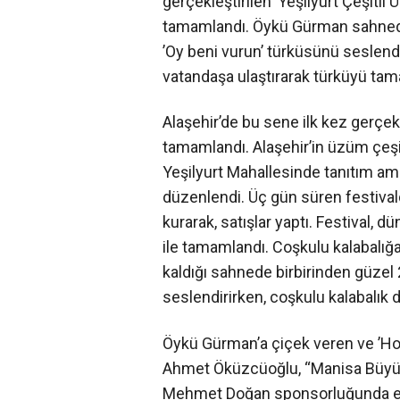
gerçekleştirilen ’Yeşilyurt Çeşitl
tamamlandı. Öykü Gürman sahnedey
’Oy beni vurun’ türküsünü seslen
vatandaşa ulaştırarak türküyü tam
Alaşehir’de bu sene ilk kez gerçekl
tamamlandı. Alaşehir’in üzüm çeş
Yeşilyurt Mahallesinde tanıtım ama
düzenlendi. Üç gün süren festivald
kurarak, satışlar yaptı. Festival,
ile tamamlandı. Coşkulu kalabalığ
kaldığı sahnede birbirinden güzel 
seslendirirken, coşkulu kalabalık da
Öykü Gürman’a çiçek veren ve ’Hoş
Ahmet Öküzcüoğlu, “Manisa Büyükşe
Mehmet Doğan sponsorluğunda et