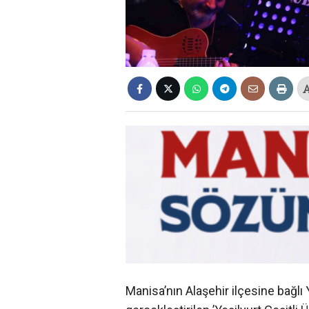
Manisa’nın Alaşehir ilçesine bağlı 