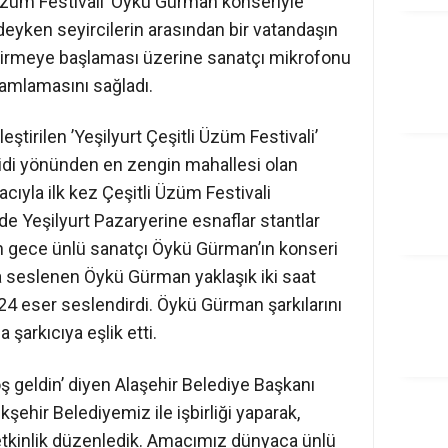
i Üzüm Festivali’ Öykü Gürman konseriyle
ken seyircilerin arasından bir vatandaşın
dirmeye başlaması üzerine sanatçı mikrofonu
amlamasını sağladı.
eştirilen ’Yeşilyurt Çeşitli Üzüm Festivali’
idi yönünden en zengin mahallesi olan
cıyla ilk kez Çeşitli Üzüm Festivali
e Yeşilyurt Pazaryerine esnaflar stantlar
 dün gece ünlü sanatçı Öykü Gürman’ın konseri
a seslenen Öykü Gürman yaklaşık iki saat
24 eser seslendirdi. Öykü Gürman şarkılarını
 şarkıcıya eşlik etti.
 geldin’ diyen Alaşehir Belediye Başkanı
hir Belediyemiz ile işbirliği yaparak,
kinlik düzenledik. Amacımız dünyaca ünlü