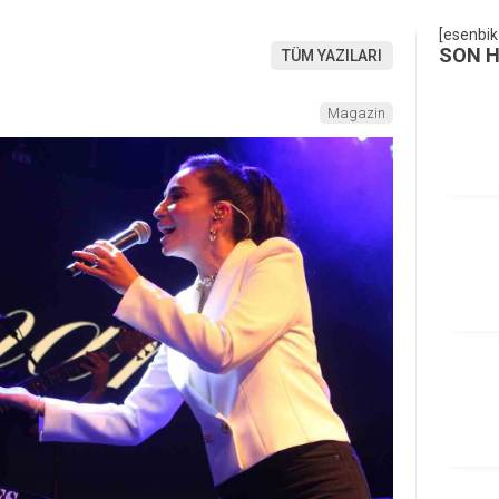
[esenbik
SON 
TÜM YAZILARI
Magazin