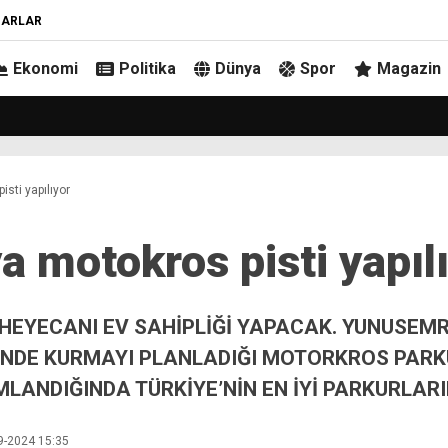
ZARLAR
Ekonomi
Politika
Dünya
Spor
Magazin
sti yapılıyor
a motokros pisti yapıl
YECANI EV SAHİPLİĞİ YAPACAK. YUNUSEMRE
NDE KURMAYI PLANLADIĞI MOTORKROS PAR
LANDIĞINDA TÜRKİYE’NİN EN İYİ PARKURLARI
9-2024 15:35