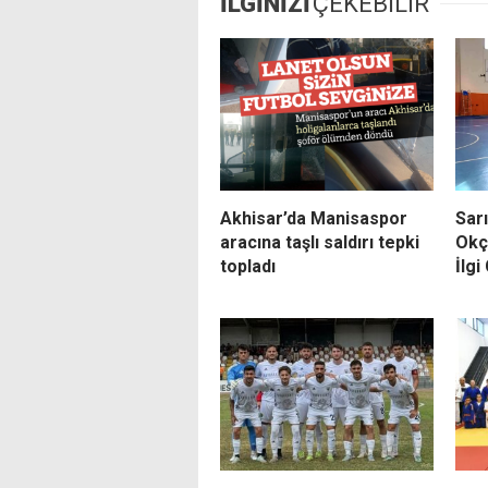
İLGİNİZİ
ÇEKEBİLİR
Akhisar’da Manisaspor
Sar
aracına taşlı saldırı tepki
Okç
topladı
İlgi