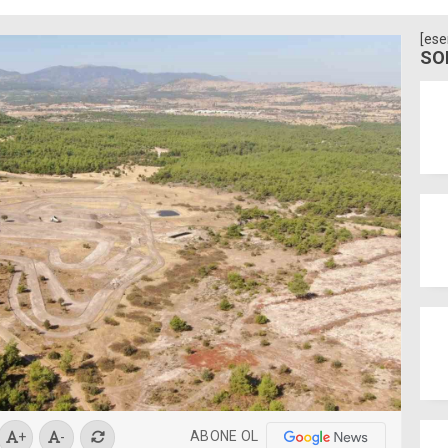
[ese
SO
ABONE OL
+
-