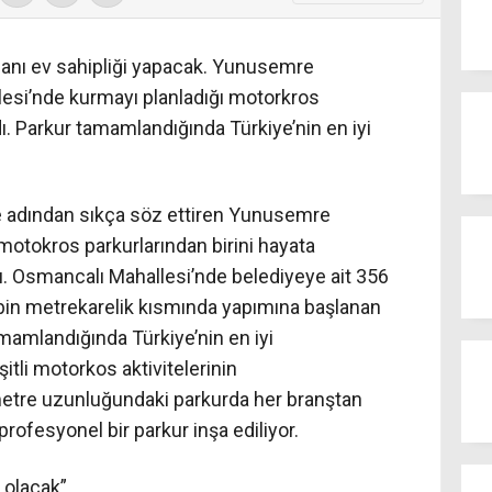
ı ev sahipliği yapacak. Yunusemre
lesi’nde kurmayı planladığı motorkros
ı. Parkur tamamlandığında Türkiye’nin en iyi
ile adından sıkça söz ettiren Yunusemre
i motokros parkurlarından birini hayata
. Osmancalı Mahallesi’nde belediyeye ait 356
 bin metrekarelik kısmında yapımına başlanan
amlandığında Türkiye’nin en iyi
şitli motorkos aktivitelerinin
etre uzunluğundaki parkurda her branştan
profesyonel bir parkur inşa ediliyor.
 olacak”