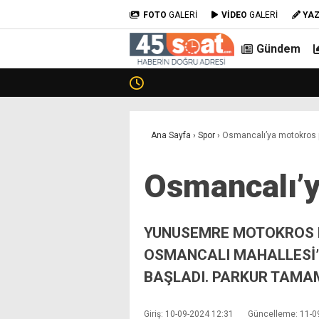
FOTO
GALERİ
VİDEO
GALERİ
YA
Gündem
Ana Sayfa
›
Spor
›
Osmancalı’ya motokros pi
Osmancalı’y
YUNUSEMRE MOTOKROS HE
OSMANCALI MAHALLESİ’
BAŞLADI. PARKUR TAMAM
Giriş: 10-09-2024 12:31
Güncelleme: 11-0