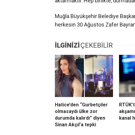
aktarmaktır. Hep birlikte, durmada
Muğla Büyükşehir Belediye Başkan
herkesin 30 Ağustos Zafer Bayramı
İLGİNİZİ
ÇEKEBİLİR
Hatice’den “Gurbetçiler
RTÜK’t
olmasaydı ülke zor
akşamı
durumda kalırdı” diyen
kanal 
Sinan Akçıl’a tepki