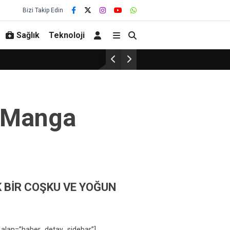
Bizi Takip Edin
Sağlık
Teknoloji
u Manga
ı
 BİR COŞKU VE YOĞUN
 alan=”haber_detay_sidebar”]