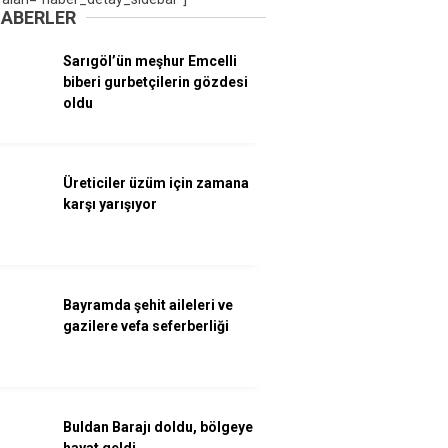
HABERLER
Sarıgöl’ün meşhur Emcelli
biberi gurbetçilerin gözdesi
oldu
Üreticiler üzüm için zamana
karşı yarışıyor
Bayramda şehit aileleri ve
gazilere vefa seferberliği
Buldan Barajı doldu, bölgeye
hayat geldi