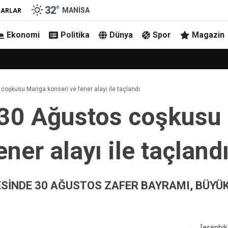
32
°
MANISA
ZARLAR
Ekonomi
Politika
Dünya
Spor
Magazin
oşkusu Manga konseri ve fener alayı ile taçlandı
 30 Ağustos coşkus
ner alayı ile taçland
SİNDE 30 AĞUSTOS ZAFER BAYRAMI, BÜYÜK
[esenbik