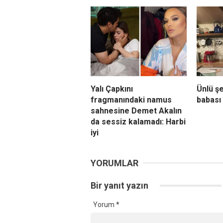
Yalı Çapkını
Ünlü ş
fragmanındaki namus
babası 
sahnesine Demet Akalın
da sessiz kalamadı: Harbi
iyi
YORUMLAR
Bir yanıt yazın
Yorum
*