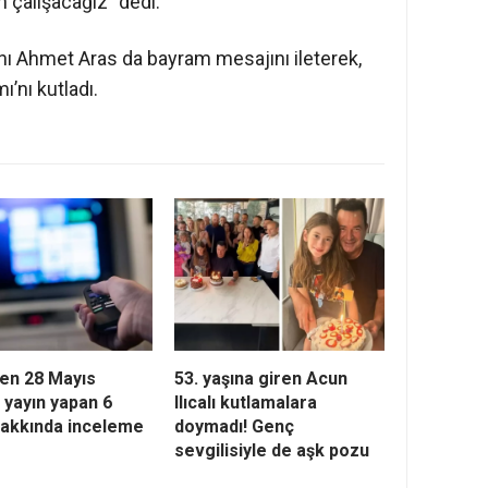
n çalışacağız” dedi.
ı Ahmet Aras da bayram mesajını ileterek,
’nı kutladı.
en 28 Mayıs
53. yaşına giren Acun
 yayın yapan 6
Ilıcalı kutlamalara
hakkında inceleme
doymadı! Genç
sevgilisiyle de aşk pozu