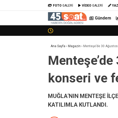
FOTO
GALERİ
VİDEO
GALERİ
YA
Gündem
Ana Sayfa
›
Magazin
›
Menteşe’de 30 Ağustos c
Menteşe’de
konseri ve fe
MUĞLA’NIN MENTEŞE İLÇE
KATILIMLA KUTLANDI.