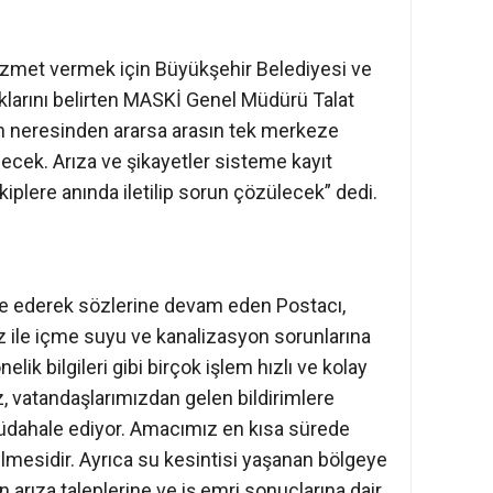
 hizmet vermek için Büyükşehir Belediyesi ve
larını belirten MASKİ Genel Müdürü Talat
ın neresinden ararsa arasın tek merkeze
ilecek. Arıza ve şikayetler sisteme kayıt
plere anında iletilip sorun çözülecek” dedi.
fade ederek sözlerine devam eden Postacı,
ile içme suyu ve kanalizasyon sorunlarına
nelik bilgileri gibi birçok işlem hızlı ve kolay
miz, vatandaşlarımızdan gelen bildirimlere
 müdahale ediyor. Amacımız en kısa sürede
rilmesidir. Ayrıca su kesintisi yaşanan bölgeye
arıza taleplerine ve iş emri sonuçlarına dair