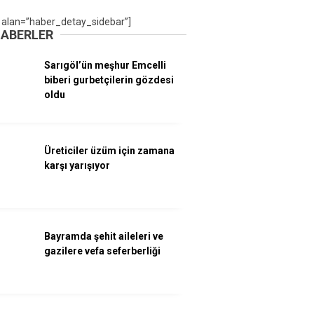
 alan=”haber_detay_sidebar”]
HABERLER
Sarıgöl’ün meşhur Emcelli
biberi gurbetçilerin gözdesi
oldu
Üreticiler üzüm için zamana
karşı yarışıyor
Bayramda şehit aileleri ve
gazilere vefa seferberliği