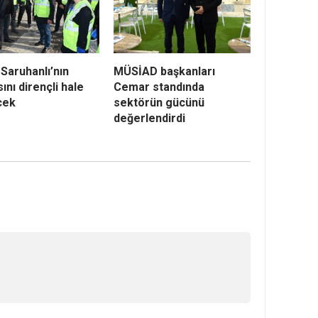
Saruhanlı’nın
MÜSİAD başkanları
sını dirençli hale
Cemar standında
cek
sektörün gücünü
değerlendirdi