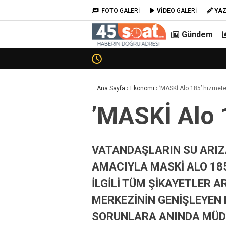
FOTO
GALERİ
VİDEO
GALERİ
YA
Gündem
Ana Sayfa
›
Ekonomi
›
’MASKİ Alo 185’ hizmete
’MASKİ Alo 
VATANDAŞLARIN SU ARIZA
AMACIYLA MASKİ ALO 185
İLGİLİ TÜM ŞİKAYETLER 
MERKEZİNİN GENİŞLEYEN 
SORUNLARA ANINDA MÜDA