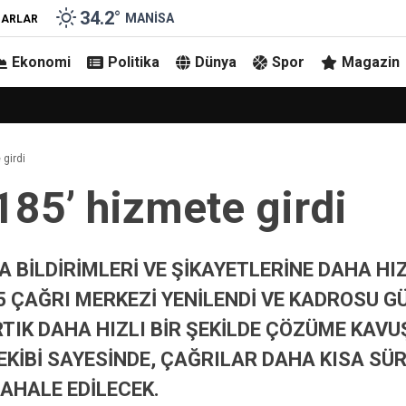
34.2
°
MANISA
ZARLAR
Ekonomi
Politika
Dünya
Spor
Magazin
 girdi
185’ hizmete girdi
 BİLDİRİMLERİ VE ŞİKAYETLERİNE DAHA H
 ÇAĞRI MERKEZİ YENİLENDİ VE KADROSU GÜ
ARTIK DAHA HIZLI BİR ŞEKİLDE ÇÖZÜME KA
EKİBİ SAYESİNDE, ÇAĞRILAR DAHA KISA SÜ
HALE EDİLECEK.