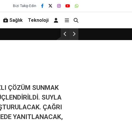
Bizi Takip Edin
Sağlık
Teknoloji
IZLI ÇÖZÜM SUNMAK
ÇLENDİRİLDİ. SUYLA
VUŞTURULACAK. ÇAĞRI
REDE YANITLANACAK,