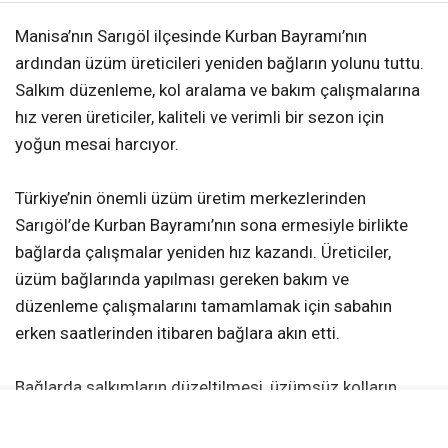
Manisa’nın Sarıgöl ilçesinde Kurban Bayramı’nın
ardından üzüm üreticileri yeniden bağların yolunu tuttu.
Salkım düzenleme, kol aralama ve bakım çalışmalarına
hız veren üreticiler, kaliteli ve verimli bir sezon için
yoğun mesai harcıyor.
Türkiye’nin önemli üzüm üretim merkezlerinden
Sarıgöl’de Kurban Bayramı’nın sona ermesiyle birlikte
bağlarda çalışmalar yeniden hız kazandı. Üreticiler,
üzüm bağlarında yapılması gereken bakım ve
düzenleme çalışmalarını tamamlamak için sabahın
erken saatlerinden itibaren bağlara akın etti.
Bağlarda salkımların düzeltilmesi, üzümsüz kolların
alınması ve kol aralama gibi işlemler titizlikle
sürdürülürken, üreticiler kaliteli ürün elde etmek için