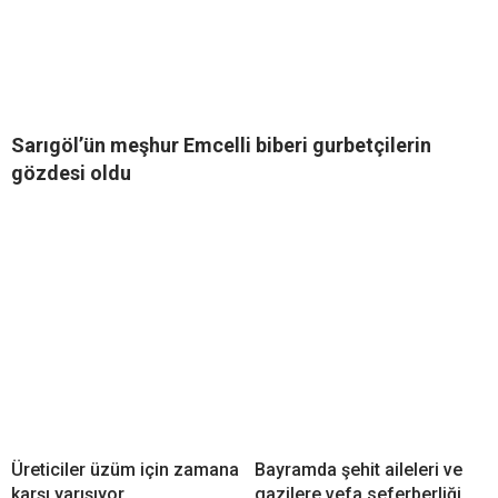
Sarıgöl’ün meşhur Emcelli biberi gurbetçilerin
gözdesi oldu
Üreticiler üzüm için zamana
Bayramda şehit aileleri ve
karşı yarışıyor
gazilere vefa seferberliği