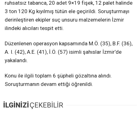
ruhsatsız tabanca, 20 adet 9×19 fişek, 12 palet halinde
3 ton 120 Kg kıyılmış tütün ele geçirildi. Soruşturmayı
derinleştiren ekipler suç unsuru malzemelerin İzmir
ilindeki alıcıları tespit etti.
Düzenlenen operasyon kapsamında M.Ö. (35), B.F. (36),
A. I. (42), A.E. (41), İ.Ö. (57) isimli şahıslar İzmir’de
yakalandı.
Konu ile ilgili toplam 6 şüpheli gözaltına alındı.
Soruşturmanın devam ettiği öğrenildi.
İLGİNİZİ
ÇEKEBİLİR