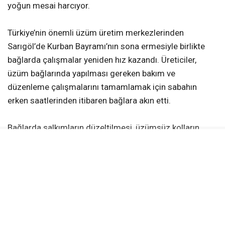
yoğun mesai harcıyor.
Türkiye’nin önemli üzüm üretim merkezlerinden
Sarıgöl’de Kurban Bayramı’nın sona ermesiyle birlikte
bağlarda çalışmalar yeniden hız kazandı. Üreticiler,
üzüm bağlarında yapılması gereken bakım ve
düzenleme çalışmalarını tamamlamak için sabahın
erken saatlerinden itibaren bağlara akın etti.
Bağlarda salkımların düzeltilmesi, üzümsüz kolların
alınması ve kol aralama gibi işlemler titizlikle
sürdürülürken, üreticiler kaliteli ürün elde etmek için
yoğun mesai harcıyor. Çalışmaların büyük bölümü aile
bireylerinin desteğiyle gerçekleştiriliyor.
Üreticilerden Hülya Akkaya, bağların çiçek dönemini
geride bıraktığını belirterek, “Araya Kurban Bayramı girdi.