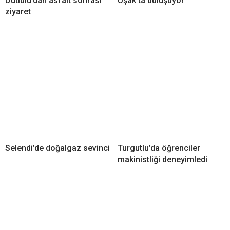
Dutlulu’dan asfalt sonrası
Uşak’ta buluşuyor
ziyaret
Selendi’de doğalgaz sevinci
Turgutlu’da öğrenciler
makinistliği deneyimledi