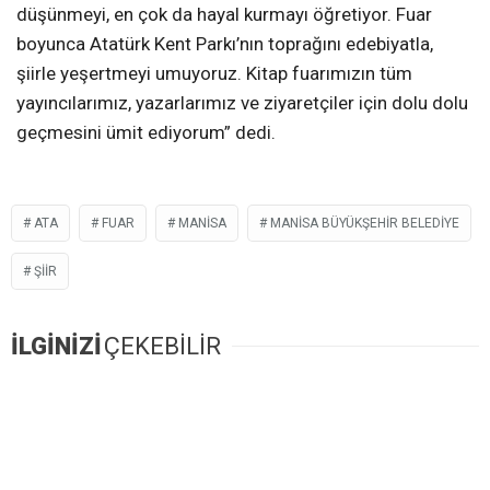
düşünmeyi, en çok da hayal kurmayı öğretiyor. Fuar
boyunca Atatürk Kent Parkı’nın toprağını edebiyatla,
şiirle yeşertmeyi umuyoruz. Kitap fuarımızın tüm
yayıncılarımız, yazarlarımız ve ziyaretçiler için dolu dolu
geçmesini ümit ediyorum” dedi.
ATA
FUAR
MANISA
MANISA BÜYÜKŞEHIR BELEDIYE
ŞIIR
İLGİNİZİ
ÇEKEBİLİR