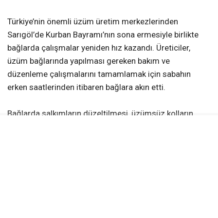
Türkiye’nin önemli üzüm üretim merkezlerinden
Sarıgöl’de Kurban Bayramı’nın sona ermesiyle birlikte
bağlarda çalışmalar yeniden hız kazandı. Üreticiler,
üzüm bağlarında yapılması gereken bakım ve
düzenleme çalışmalarını tamamlamak için sabahın
erken saatlerinden itibaren bağlara akın etti.
Bağlarda salkımların düzeltilmesi, üzümsüz kolların
alınması ve kol aralama gibi işlemler titizlikle
sürdürülürken, üreticiler kaliteli ürün elde etmek için
yoğun mesai harcıyor. Çalışmaların büyük bölümü aile
bireylerinin desteğiyle gerçekleştiriliyor.
Üreticilerden Hülya Akkaya, bağların çiçek dönemini
geride bıraktığını belirterek, “Araya Kurban Bayramı girdi.