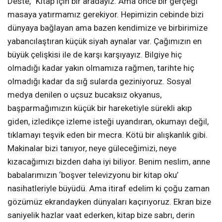
Deste, “Kitap için bir aradayız. Ama önce bir gerçeği
masaya yatırmamız gerekiyor. Hepimizin cebinde bizi
dünyaya bağlayan ama bazen kendimize ve birbirimize
yabancılaştıran küçük siyah aynalar var. Çağımızın en
büyük çelişkisi ile de karşı karşıyayız. Bilgiye hiç
olmadığı kadar yakın olmamıza rağmen, tarihte hiç
olmadığı kadar da sığ sularda geziniyoruz. Sosyal
medya denilen o uçsuz bucaksız okyanus,
başparmağımızın küçük bir hareketiyle sürekli akıp
giden, izledikçe izleme isteği uyandıran, okumayı değil,
tıklamayı teşvik eden bir mecra. Kötü bir alışkanlık gibi.
Makinalar bizi tanıyor, neye güleceğimizi, neye
kızacağımızı bizden daha iyi biliyor. Benim neslim, anne
babalarımızın ‘boşver televizyonu bir kitap oku’
nasihatleriyle büyüdü. Ama itiraf edelim ki çoğu zaman
gözümüz ekrandayken dünyaları kaçırıyoruz. Ekran bize
saniyelik hazlar vaat ederken, kitap bize sabrı, derin