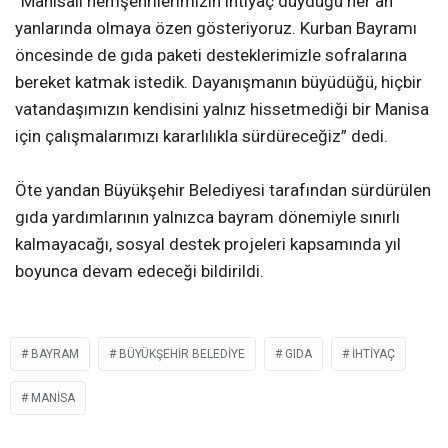
“Manisalı hemşehrilerimizin ihtiyaç duyduğu her an
yanlarında olmaya özen gösteriyoruz. Kurban Bayramı
öncesinde de gıda paketi desteklerimizle sofralarına
bereket katmak istedik. Dayanışmanın büyüdüğü, hiçbir
vatandaşımızın kendisini yalnız hissetmediği bir Manisa
için çalışmalarımızı kararlılıkla sürdüreceğiz” dedi.
Öte yandan Büyükşehir Belediyesi tarafından sürdürülen
gıda yardımlarının yalnızca bayram dönemiyle sınırlı
kalmayacağı, sosyal destek projeleri kapsamında yıl
boyunca devam edeceği bildirildi.
BAYRAM
BÜYÜKŞEHIR BELEDIYE
GIDA
İHTIYAÇ
MANISA