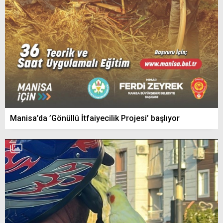
Manisa’da ’Gönüllü İtfaiyecilik Projesi’ başlıyor