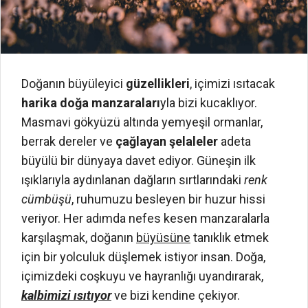
Doğanın büyüleyici
güzellikleri
, içimizi ısıtacak
harika doğa manzaraları
yla bizi kucaklıyor.
Masmavi gökyüzü altında yemyeşil ormanlar,
berrak dereler ve
çağlayan şelaleler
adeta
büyülü bir dünyaya davet ediyor. Güneşin ilk
ışıklarıyla aydınlanan dağların sırtlarındaki
renk
cümbüşü
, ruhumuzu besleyen bir huzur hissi
veriyor. Her adımda nefes kesen manzaralarla
karşılaşmak, doğanın
büyüsüne
tanıklık etmek
için bir yolculuk düşlemek istiyor insan. Doğa,
içimizdeki coşkuyu ve hayranlığı uyandırarak,
kalbimizi ısıtıyor
ve bizi kendine çekiyor.