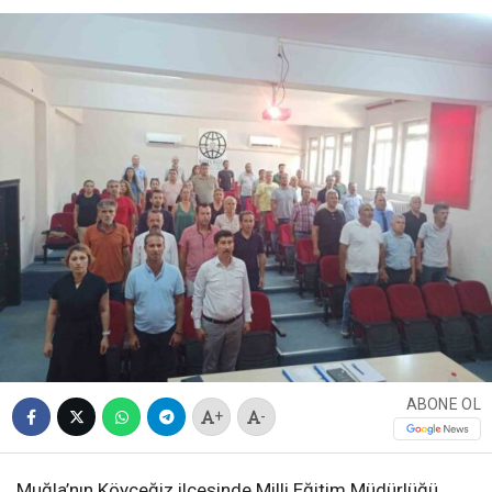
ABONE OL
+
-
Muğla’nın Köyceğiz ilçesinde Milli Eğitim Müdürlüğü