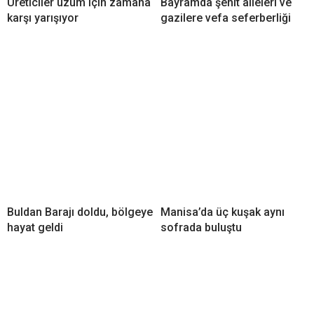
Üreticiler üzüm için zamana
Bayramda şehit aileleri ve
karşı yarışıyor
gazilere vefa seferberliği
Buldan Barajı doldu, bölgeye
Manisa’da üç kuşak aynı
hayat geldi
sofrada buluştu