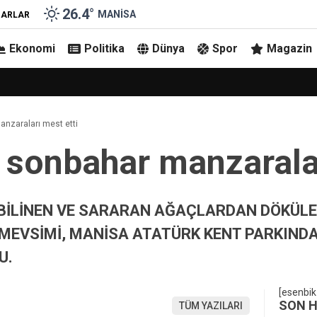
26.4
°
MANISA
ZARLAR
Ekonomi
Politika
Dünya
Spor
Magazin
anzaraları mest etti
a sonbahar manzaralar
BİLİNEN VE SARARAN AĞAÇLARDAN DÖKÜLE
MEVSİMİ, MANİSA ATATÜRK KENT PARKIND
U.
[esenbik
SON 
TÜM YAZILARI