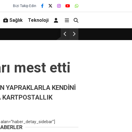
Bizi Takip Edin
Sağlık
Teknoloji
ı mest etti
N YAPRAKLARLA KENDİNİ
A KARTPOSTALLIK
 alan=”haber_detay_sidebar”]
HABERLER