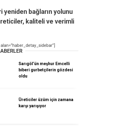
i yeniden bağların yolunu
iciler, kaliteli ve verimli
 alan=”haber_detay_sidebar”]
HABERLER
Sarıgöl’ün meşhur Emcelli
biberi gurbetçilerin gözdesi
oldu
Üreticiler üzüm için zamana
karşı yarışıyor