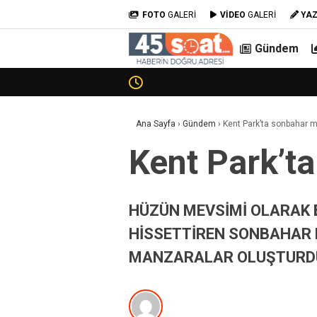
FOTO
GALERİ
VİDEO
GALERİ
YA
Gündem
Ana Sayfa
›
Gündem
›
Kent Park’ta sonbahar m
Kent Park’t
HÜZÜN MEVSİMİ OLARAK 
HİSSETTİREN SONBAHAR 
MANZARALAR OLUŞTURD