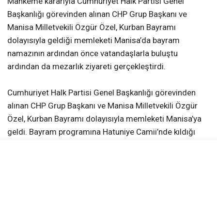
Mahkeme kararıyla Cumhuriyet Halk Partisi Genel
Başkanlığı görevinden alınan CHP Grup Başkanı ve
Manisa Milletvekili Özgür Özel, Kurban Bayramı
dolayısıyla geldiği memleketi Manisa’da bayram
namazının ardından önce vatandaşlarla buluştu
ardından da mezarlık ziyareti gerçekleştirdi.
Cumhuriyet Halk Partisi Genel Başkanlığı görevinden
alınan CHP Grup Başkanı ve Manisa Milletvekili Özgür
Özel, Kurban Bayramı dolayısıyla memleketi Manisa’ya
geldi. Bayram programına Hatuniye Camii’nde kıldığı
namazla başlayan Özel, daha sonra basın mensuplarının
sorularını yanıtladı. Namaz çıkışında avluda bekleyen
hemşehrileriyle tek tek bayramlaşan Özel, vatandaşların
yoğun ilgisiyle karşılaştı.
Özel, daha sonra aile büyüklerinin yanı sıra vefat eden;