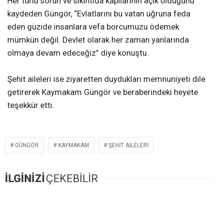
Her türlü sorun ve sıkıntıda kapılarının açık olduğunu
kaydeden Güngör, “Evlatlarını bu vatan uğruna feda
eden güzide insanlara vefa borcumuzu ödemek
mümkün değil. Devlet olarak her zaman yanlarında
olmaya devam edeceğiz” diye konuştu.
Şehit aileleri ise ziyaretten duydukları memnuniyeti dile
getirerek Kaymakam Güngör ve beraberindeki heyete
teşekkür etti.
GÜNGÖR
KAYMAKAM
ŞEHIT AILELERI
İLGİNİZİ
ÇEKEBİLİR