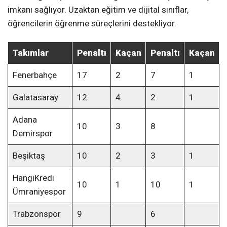
imkanı sağlıyor. Uzaktan eğitim ve dijital sınıflar,
öğrencilerin öğrenme süreçlerini destekliyor.
Takımlar
Penaltı
Kaçan
Penaltı
Kaçan
Fenerbahçe
17
2
7
1
Galatasaray
12
4
2
1
Adana
10
3
8
Demirspor
Beşiktaş
10
2
3
1
HangiKredi
10
1
10
1
Ümraniyespor
Trabzonspor
9
6